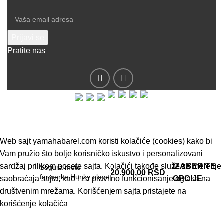
Pratite nas
© 2019 - Barel DOO - Sva prava zadržana.
Web sajt yamahabarel.com koristi kolačiće (cookies) kako bi
Vam pružio što bolje korisničko iskustvo i personalizovani
sardžaj prilikom posete sajta. Kolačići takođe služe za merenje
IZABERITE
Segura moto
20.900,00
RSD
farmerke Hunky plave
saobraćaja sajta, kao i za pravilno funkcionisanje oglasa na
OPCIJE
društvenim mrežama. Korišćenjem sajta pristajete na
korišćenje kolačića