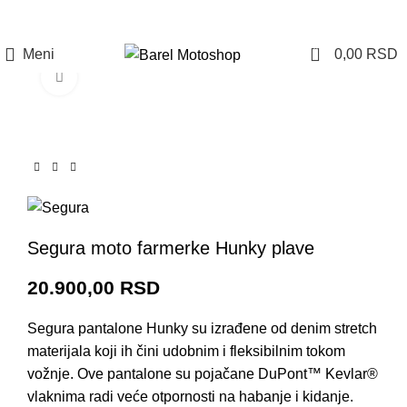
Prijava / Registracija
0
Meni
0,00
RSD
Click to enlarge
Segura moto farmerke Hunky plave
20.900,00
RSD
Segura pantalone Hunky su izrađene od denim stretch
materijala koji ih čini udobnim i fleksibilnim tokom
vožnje. Ove pantalone su pojačane DuPont™ Kevlar®
vlaknima radi veće otpornosti na habanje i kidanje.