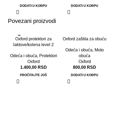
DODATI U KORPU
DODATI U KORPU
Povezani proizvodi
RASPR
Oxford protektori za
Oxford zaštita za obuću
ODATO
laktove/kolena level 2
Odeća i obuća
,
Moto
Odeća i obuća
,
Protektori
obuća
Oxford
Oxford
1.400,00
RSD
800,00
RSD
PROČITAJTE JOŠ
DODATI U KORPU
Ox
Od