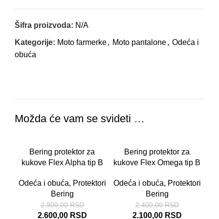
Šifra proizvoda:
N/A
Kategorije:
Moto farmerke
,
Moto pantalone
,
Odeća i
obuća
Možda će vam se svideti …
-10%
-13%
Bering protektor za
Bering protektor za
kukove Flex Alpha tip B
kukove Flex Omega tip B
Odeća i obuća
,
Protektori
Odeća i obuća
,
Protektori
Bering
Bering
2.900,00
RSD
2.400,00
RSD
2.600,00
RSD
2.100,00
RSD