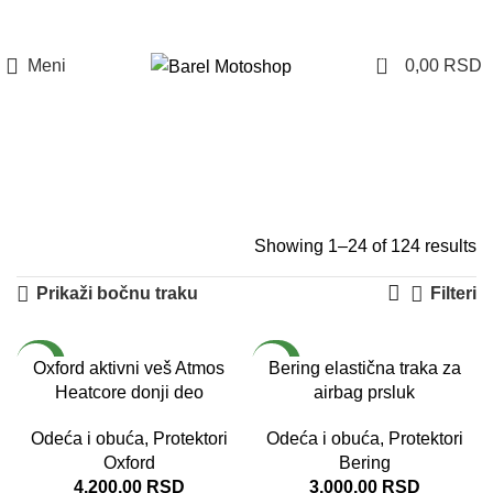
Prijava / Registracija
0
Meni
0,00
RSD
Protektori
Kategorije
Showing 1–24 of 124 results
Prikaži bočnu traku
Filteri
NOVO
NOVO
Oxford aktivni veš Atmos
Bering elastična traka za
Heatcore donji deo
airbag prsluk
Odeća i obuća
,
Protektori
Odeća i obuća
,
Protektori
Oxford
Bering
4.200,00
RSD
3.000,00
RSD