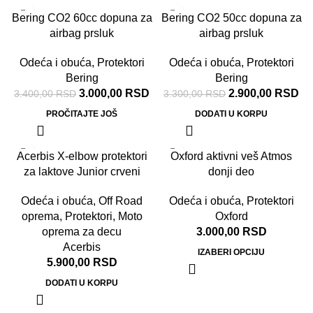
-12%
-12%
Bering CO2 60cc dopuna za
Bering CO2 50cc dopuna za
airbag prsluk
airbag prsluk
RASPR
ODATO
Odeća i obuća
,
Protektori
Odeća i obuća
,
Protektori
Bering
Bering
3.000,00
RSD
2.900,00
RSD
3.400,00
RSD
3.300,00
RSD
PROČITAJTE JOŠ
DODATI U KORPU
Acerbis X-elbow protektori
Oxford aktivni veš Atmos
za laktove Junior crveni
donji deo
Odeća i obuća
,
Off Road
Odeća i obuća
,
Protektori
oprema
,
Protektori
,
Moto
Oxford
oprema za decu
3.000,00
RSD
Acerbis
IZABERI OPCIJU
5.900,00
RSD
DODATI U KORPU