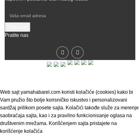
Pratite nas
© 2019 - Barel DOO - Sva prava zadržana.
Web sajt yamahabarel.com koristi kolačiće (cookies) kako bi
Vam pružio što bolje korisničko iskustvo i personalizovani
sardžaj prilikom posete sajta. Kolačići takođe služe za merenje
saobraćaja sajta, kao i za pravilno funkcionisanje oglasa na
društvenim mrežama. Korišćenjem sajta pristajete na
korišćenje kolačića