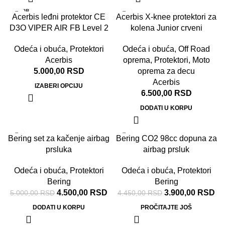
RASPR
Acerbis leđni protektor CE
Acerbis X-knee protektori za
ODATO
D3O VIPER AIR FB Level 2
kolena Junior crveni
Odeća i obuća
,
Protektori
Odeća i obuća
,
Off Road
Acerbis
oprema
,
Protektori
,
Moto
5.000,00
RSD
oprema za decu
Acerbis
IZABERI OPCIJU
6.500,00
RSD
DODATI U KORPU
-10%
-12%
Bering set za kačenje airbag
Bering CO2 98cc dopuna za
prsluka
airbag prsluk
RASPR
ODATO
Odeća i obuća
,
Protektori
Odeća i obuća
,
Protektori
Bering
Bering
4.500,00
RSD
3.900,00
RSD
5.000,00
RSD
4.450,00
RSD
DODATI U KORPU
PROČITAJTE JOŠ