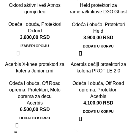
Oxford aktivni veš Atmos
Held protektori za
gornji deo
ramena/kukove D3O Ghost
level 2
Odeća i obuća
,
Protektori
Odeća i obuća
,
Protektori
Oxford
Held
3.600,00
RSD
3.900,00
RSD
IZABERI OPCIJU
DODATI U KORPU
Acerbis X-knee protektori za
Acerbis dečiji protektori za
kolena Junior crni
kolena PROFILE 2.0
crni/fluo
Odeća i obuća
,
Off Road
Odeća i obuća
,
Off Road
oprema
,
Protektori
,
Moto
oprema
,
Protektori
oprema za decu
Acerbis
Acerbis
4.100,00
RSD
6.500,00
RSD
DODATI U KORPU
DODATI U KORPU
RASPR