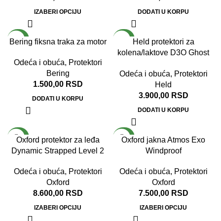
IZABERI OPCIJU
DODATI U KORPU
NOVO
NOVO
Bering fiksna traka za motor
Held protektori za
kolena/laktove D3O Ghost
Odeća i obuća
,
Protektori
Level 2
Bering
Odeća i obuća
,
Protektori
1.500,00
RSD
Held
3.900,00
RSD
DODATI U KORPU
DODATI U KORPU
NOVO
NOVO
Oxford protektor za leđa
Oxford jakna Atmos Exo
Dynamic Strapped Level 2
Windproof
Odeća i obuća
,
Protektori
Odeća i obuća
,
Protektori
Oxford
Oxford
8.600,00
RSD
7.500,00
RSD
IZABERI OPCIJU
IZABERI OPCIJU