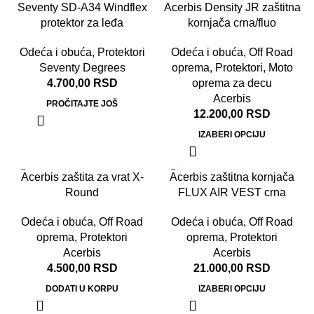
Seventy SD-A34 Windflex
Acerbis Density JR zaštitna
ODATO
protektor za leđa
kornjača crna/fluo
Odeća i obuća
,
Protektori
Odeća i obuća
,
Off Road
Seventy Degrees
oprema
,
Protektori
,
Moto
4.700,00
RSD
oprema za decu
Acerbis
PROČITAJTE JOŠ
12.200,00
RSD
IZABERI OPCIJU
Acerbis zaštita za vrat X-
Acerbis zaštitna kornjača
Round
FLUX AIR VEST crna
Odeća i obuća
,
Off Road
Odeća i obuća
,
Off Road
oprema
,
Protektori
oprema
,
Protektori
Acerbis
Acerbis
4.500,00
RSD
21.000,00
RSD
DODATI U KORPU
IZABERI OPCIJU