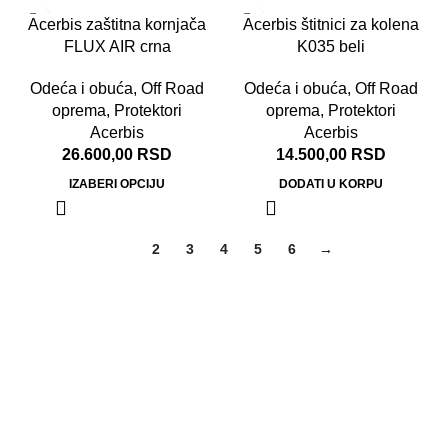
Acerbis zaštitna kornjača
Acerbis štitnici za kolena
FLUX AIR crna
K035 beli
Odeća i obuća
,
Off Road
Odeća i obuća
,
Off Road
oprema
,
Protektori
oprema
,
Protektori
Acerbis
Acerbis
26.600,00
RSD
14.500,00
RSD
IZABERI OPCIJU
DODATI U KORPU
1
2
3
4
5
6
→