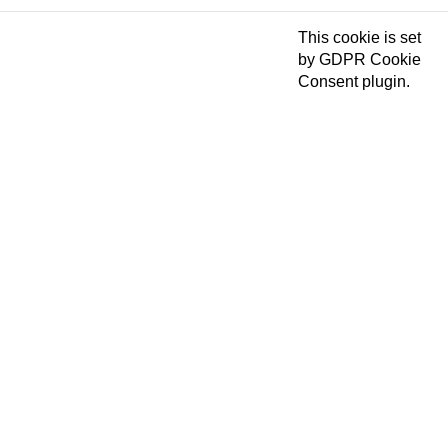
This cookie is set
by GDPR Cookie
Consent plugin.
The cookies is
cookielawinfo-
11 months
used to store the
checkbox-necessary
user consent for
the cookies in the
category
"Necessary".
This cookie is set
by GDPR Cookie
Consent plugin.
cookielawinfo-
The cookie is used
11 months
checkbox-others
to store the user
consent for the
cookies in the
category "Other.