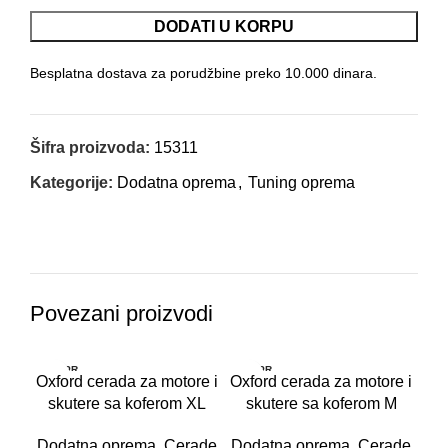
DODATI U KORPU
Besplatna dostava za porudžbine preko 10.000 dinara.
Šifra proizvoda:
15311
Kategorije:
Dodatna oprema
,
Tuning oprema
Povezani proizvodi
RASPR
RASPR
Oxford cerada za motore i
Oxford cerada za motore i
ODATO
ODATO
skutere sa koferom XL
skutere sa koferom M
Dodatna oprema
,
Cerade
Dodatna oprema
,
Cerade