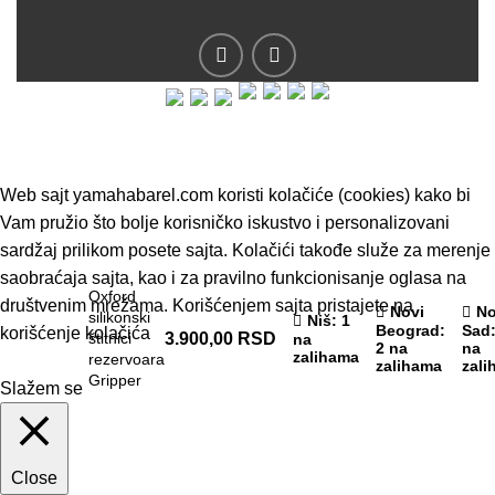
© 2019 - Barel DOO - Sva prava zadržana.
Web sajt yamahabarel.com koristi kolačiće (cookies) kako bi
Vam pružio što bolje korisničko iskustvo i personalizovani
sardžaj prilikom posete sajta. Kolačići takođe služe za merenje
saobraćaja sajta, kao i za pravilno funkcionisanje oglasa na
Oxford
društvenim mrežama. Korišćenjem sajta pristajete na
Novi
No
silikonski
Niš
: 1
Beograd
:
Sad
korišćenje kolačića
štitnici
3.900,00
RSD
na
2 na
na
zalihama
rezervoara
zalihama
zali
Gripper
Slažem se
Close