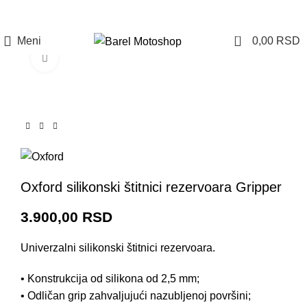
Prijava / Registracija
0
Meni
0,00
RSD
Click to enlarge
Oxford silikonski štitnici rezervoara Gripper
3.900,00
RSD
Univerzalni silikonski štitnici rezervoara.
• Konstrukcija od silikona od 2,5 mm;
• Odličan grip zahvaljujući nazubljenoj površini;