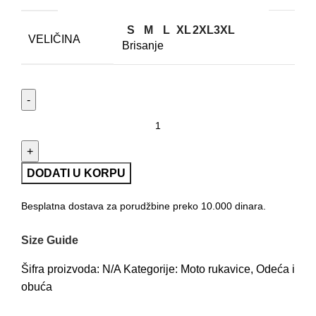
S
M
L
XL
2XL
3XL
VELIČINA
Brisanje
Oxford rukavice Nexus crvene količina
DODATI U KORPU
Besplatna dostava za porudžbine preko 10.000 dinara.
Size Guide
Šifra proizvoda:
N/A
Kategorije:
Moto rukavice
,
Odeća i
obuća