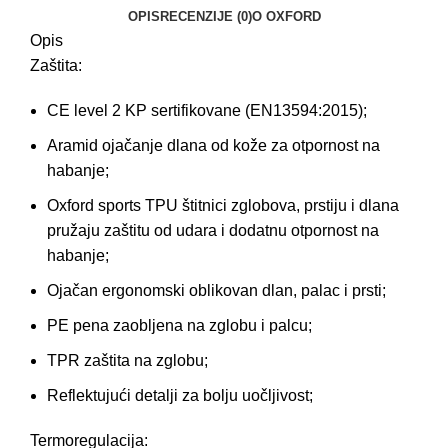
OPIS
RECENZIJE (0)
O OXFORD
Opis
Zaštita:
CE level 2 KP sertifikovane (EN13594:2015);
Aramid ojačanje dlana od kože za otpornost na
habanje;
Oxford sports TPU štitnici zglobova, prstiju i dlana
pružaju zaštitu od udara i dodatnu otpornost na
habanje;
Ojačan ergonomski oblikovan dlan, palac i prsti;
PE pena zaobljena na zglobu i palcu;
TPR zaštita na zglobu;
Reflektujući detalji za bolju uočljivost;
Termoregulacija: