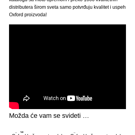
distributera širom sveta samo potvrđuju kvalitet i uspeh
Oxford proizvoda!
Možda će vam se svideti …
RASPR