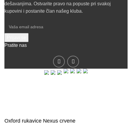
dešavanjima. Ostvarite pravo na popuste pri svakoj
kupovini i postanite član našeg kluba.
Pratite nas
© 2019 - Barel DOO - Sva prava zadržana.
Oxford rukavice Nexus crvene