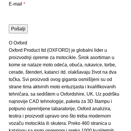
E-mail
*
O Oxford
Oxford Product ltd (OXFORD) je globalni lider u
proizvodnji opreme za motocikle. Širok asortiman u
kome se nalaze moto odeća, obuća, rukavice, torbe,
cerade, štenderi, katanci itd. olakšavaju život na dva
točka. Svi proizvodi ovog giganta osmišljeni su od
strane tima aktvinih moto entuzijasta i kvalifikovanih
tehničara, sa sedištem u Oxfordshire, UK. Uz podršku
najnovije CAD tehnologije, paketa za 3D štampu i
potpuno opremljene labaratorije, Oxford analizira,
testira i proizvodi upravo ono što treba modernom
vozaču motocikla ili skutera. Preko 460 stranica u
katalogu sa moto opremom i preko 1000 kvalitetnih