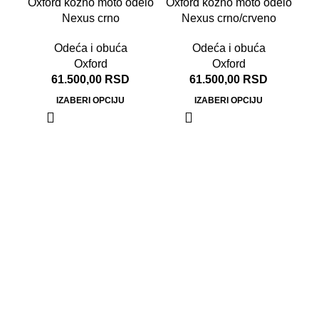
Oxford kožno moto odelo
Oxford kožno moto odelo
ODATO
Nexus crno
Nexus crno/crveno
Odeća i obuća
Odeća i obuća
Oxford
Oxford
61.500,00
RSD
61.500,00
RSD
IZABERI OPCIJU
IZABERI OPCIJU
Mo