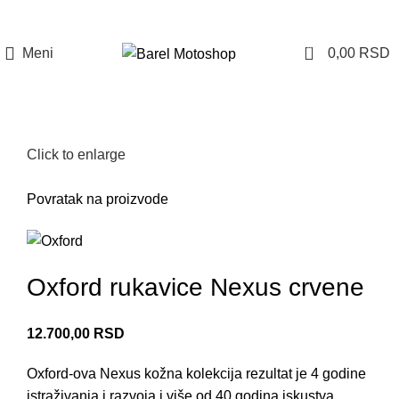
Prijava / Registracija
0
Meni
0,00
RSD
Click to enlarge
Povratak na proizvode
Oxford rukavice Nexus crvene
12.700,00
RSD
Oxford-ova Nexus kožna kolekcija rezultat je
4 godine
istraživanja i razvoja i više od 40 godina iskustva,