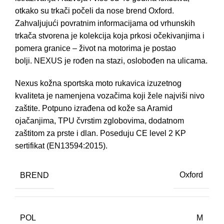
otkako su trkači počeli da nose brend Oxford.
Zahvaljujući povratnim informacijama
od vrhunskih
trkača stvorena je kolekcija koja prkosi očekivanjima i
pomera granice – život na motorima je postao
bolji
.
NEXUS je rođen na stazi, oslobođen na ulicama.
Nexus kožna sportska moto rukavica izuzetnog
kvaliteta je namenjena vozačima koji žele najviši nivo
zaštite. Potpuno izrađena od kože sa Aramid
ojačanjima, TPU čvrstim zglobovima, dodatnom
zaštitom za prste i dlan. Poseduju CE level 2 KP
sertifikat (EN13594:2015).
BREND
Oxford
POL
M