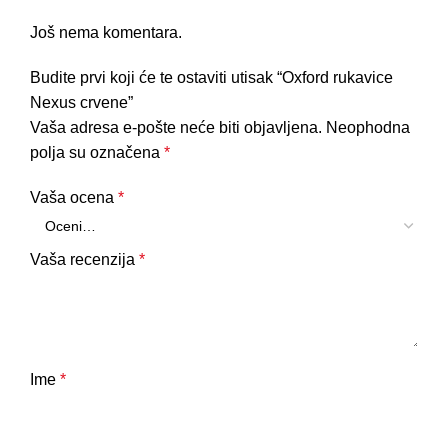
Još nema komentara.
Budite prvi koji će te ostaviti utisak “Oxford rukavice
Nexus crvene”
Vaša adresa e-pošte neće biti objavljena.
Neophodna
polja su označena
*
Vaša ocena
*
Vaša recenzija
*
Ime
*