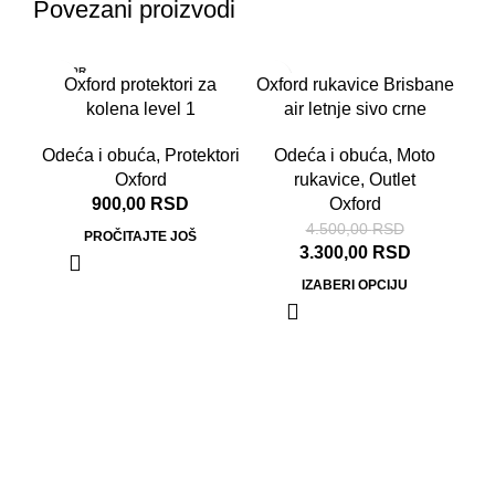
Povezani proizvodi
RASPR
-27%
Oxford protektori za
Oxford rukavice Brisbane
ODATO
kolena level 1
air letnje sivo crne
Odeća i obuća
,
Protektori
Odeća i obuća
,
Moto
Oxford
rukavice
,
Outlet
900,00
RSD
Oxford
4.500,00
RSD
PROČITAJTE JOŠ
3.300,00
RSD
IZABERI OPCIJU
Ox
pa