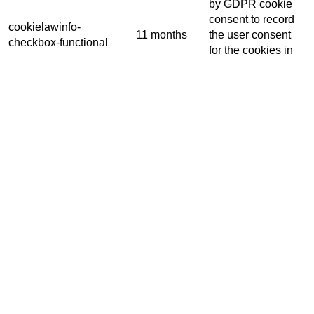
by GDPR cookie
consent to record
cookielawinfo-
11 months
the user consent
checkbox-functional
for the cookies in
the category
"Functional".
This cookie is set
by GDPR Cookie
Consent plugin.
The cookies is
cookielawinfo-
11 months
used to store the
checkbox-necessary
user consent for
the cookies in the
category
"Necessary".
This cookie is set
by GDPR Cookie
Consent plugin.