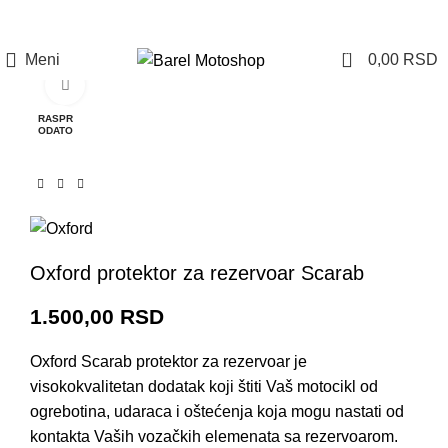
Prijava / Registracija
0
Meni
0,00
RSD
Click to enlarge
RASPR
ODATO
Oxford protektor za rezervoar Scarab
1.500,00
RSD
Oxford Scarab protektor za rezervoar je
visokokvalitetan dodatak koji štiti Vaš motocikl od
ogrebotina, udaraca i oštećenja koja mogu nastati od
kontakta Vaših vozačkih elemenata sa rezervoarom.