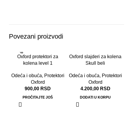
Povezani proizvodi
RASPR
RA
Oxford protektori za
Oxford slajderi za kolena
ODATO
OD
kolena level 1
Skull beli
Odeća i obuća
,
Protektori
Odeća i obuća
,
Protektori
Oxford
Oxford
900,00
RSD
4.200,00
RSD
PROČITAJTE JOŠ
DODATI U KORPU