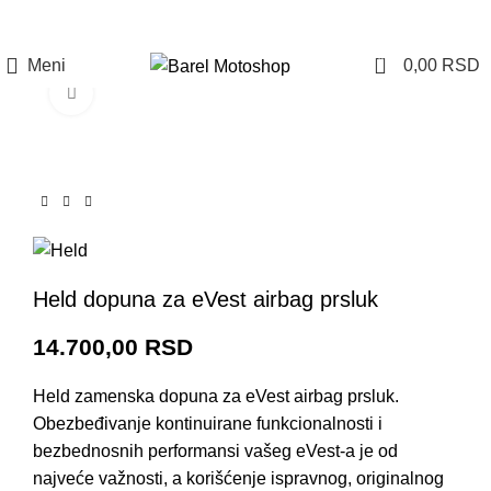
Prijava / Registracija
0
Meni
0,00
RSD
Click to enlarge
Held dopuna za eVest airbag prsluk
14.700,00
RSD
Held zamenska dopuna za eVest airbag prsluk.
Obezbeđivanje kontinuirane funkcionalnosti i
bezbednosnih performansi vašeg eVest-a je od
najveće važnosti, a korišćenje ispravnog, originalnog