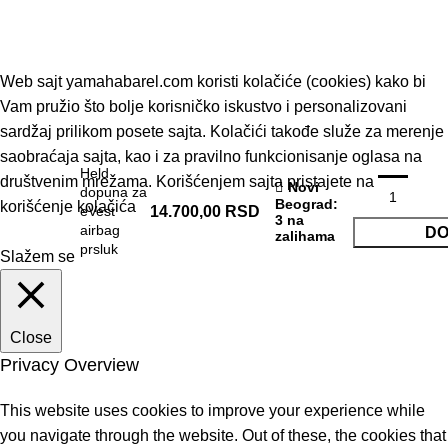
© 2019 - Barel DOO - Sva prava zadržana.
Web sajt yamahabarel.com koristi kolačiće (cookies) kako bi
Vam pružio što bolje korisničko iskustvo i personalizovani
sardžaj prilikom posete sajta. Kolačići takođe služe za merenje
saobraćaja sajta, kao i za pravilno funkcionisanje oglasa na
Held
društvenim mrežama. Korišćenjem sajta pristajete na
Novi
dopuna za
Beograd
:
korišćenje kolačića
eVest
14.700,00
RSD
3 na
airbag
DO
zalihama
prsluk
Slažem se
Close
Privacy Overview
This website uses cookies to improve your experience while
you navigate through the website. Out of these, the cookies that