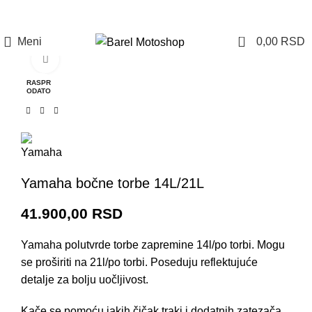
Prijava / Registracija
0
Meni
0,00
RSD
Click to enlarge
RASPR
ODATO
Yamaha bočne torbe 14L/21L
41.900,00
RSD
Yamaha polutvrde torbe zapremine 14l/po torbi. Mogu
se proširiti na 21l/po torbi. Poseduju reflektujuće
detalje za bolju uočljivost.
Kače se pomoću jakih čičak traki i dodatnih zatezača.