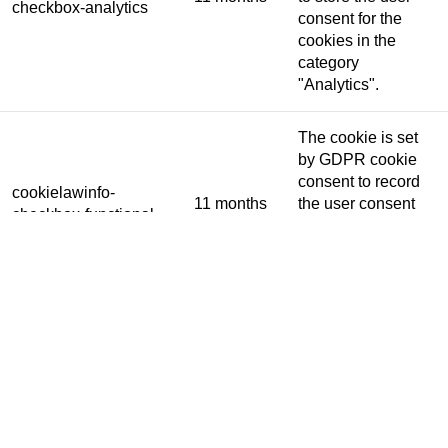
checkbox-analytics
consent for the
cookies in the
category
"Analytics".
The cookie is set
by GDPR cookie
consent to record
cookielawinfo-
11 months
the user consent
checkbox-functional
for the cookies in
the category
"Functional".
This cookie is set
by GDPR Cookie
Consent plugin.
The cookies is
cookielawinfo-
11 months
used to store the
checkbox-necessary
user consent for