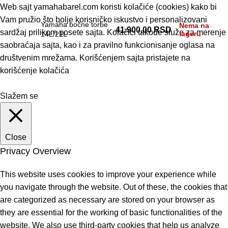
Web sajt yamahabarel.com koristi kolačiće (cookies) kako bi
Vam pružio što bolje korisničko iskustvo i personalizovani
Yamaha bočne torbe
Nema na
41.900,00
RSD
sardžaj prilikom posete sajta. Kolačići takođe služe za merenje
lageru
14L/21L
saobraćaja sajta, kao i za pravilno funkcionisanje oglasa na
društvenim mrežama. Korišćenjem sajta pristajete na
korišćenje kolačića
Slažem se
Close
Privacy Overview
This website uses cookies to improve your experience while
you navigate through the website. Out of these, the cookies that
are categorized as necessary are stored on your browser as
they are essential for the working of basic functionalities of the
website. We also use third-party cookies that help us analyze