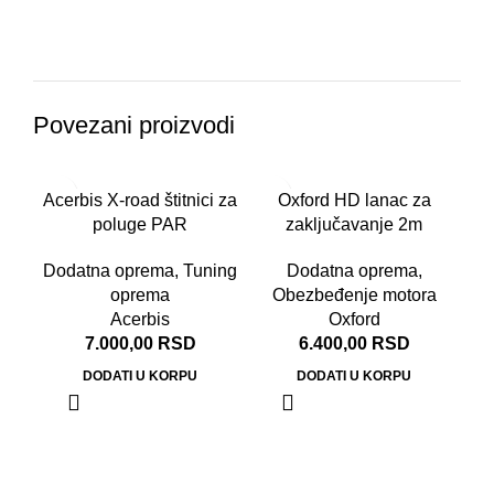
Povezani proizvodi
RA
Acerbis X-road štitnici za
Oxford HD lanac za
OD
poluge PAR
zaključavanje 2m
Dodatna oprema
,
Tuning
Dodatna oprema
,
oprema
Obezbeđenje motora
Acerbis
Oxford
7.000,00
RSD
6.400,00
RSD
DODATI U KORPU
DODATI U KORPU
Oxf
s