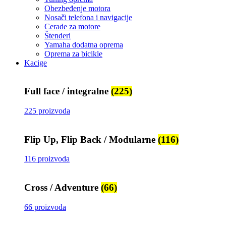
Obezbeđenje motora
Nosači telefona i navigacije
Cerade za motore
Štenderi
Yamaha dodatna oprema
Oprema za bicikle
Kacige
Full face / integralne
(225)
225 proizvoda
Flip Up, Flip Back / Modularne
(116)
116 proizvoda
Cross / Adventure
(66)
66 proizvoda