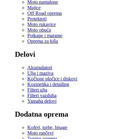
Moto pantalone
Majice
Off Road oprema
Protektori
Moto rukavice
Moto obuća
Potkape i marame
Oprema za kišu
Delovi
Akumulatori
Ulja i maziva
Kočione pločice i diskovi
Kozmetika i detailing
Filteri ulja
Filteri vazduha
Yamaha delovi
Dodatna oprema
Koferi, torbe, bisage
Moto rančevi
Tuning oprema