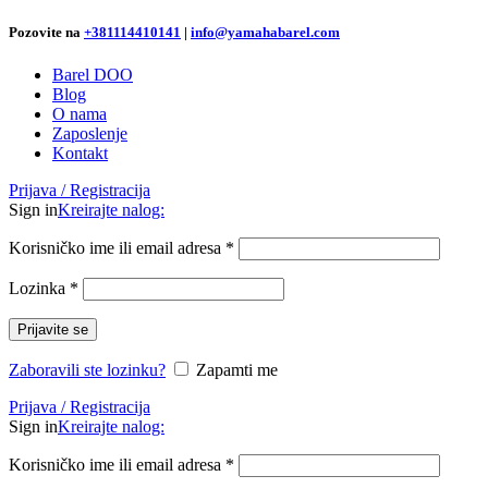
Pozovite na
+381
114410141
|
info@yamahabarel.com
Barel DOO
Blog
O nama
Zaposlenje
Kontakt
Prijava / Registracija
Sign in
Kreirajte nalog:
Korisničko ime ili email adresa
*
Lozinka
*
Prijavite se
Zaboravili ste lozinku?
Zapamti me
Prijava / Registracija
Sign in
Kreirajte nalog:
Korisničko ime ili email adresa
*