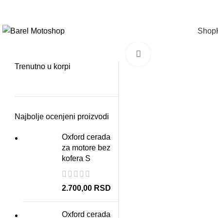
Pozovite na
+381
114410141
|
info@yamahabarel.com
Shop
Click to enlarge
Trenutno u korpi
Najbolje ocenjeni proizvodi
Oxford cerada
za motore bez
kofera S
2.700,00
RSD
Oxford cerada