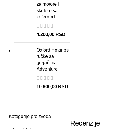
za motore i
skutere sa
koferom L
4.200,00
RSD
Oxford Hotgrips
ručke sa
grejačima
Adventure
10.900,00
RSD
Kategorije proizvoda
Recenzije