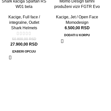
Shark kaciga Spartan RS
-45%
Momo Design tamni
W01 bela
produženi vizir FGTR Evo
Kacige
,
Full face /
Kacige
,
Jet / Open Face
integralne
,
Outlet
Momodesign
Shark Helmets
6.500,00
RSD
DODATI U KORPU
50.800,00
RSD
27.900,00
RSD
IZABERI OPCIJU
K