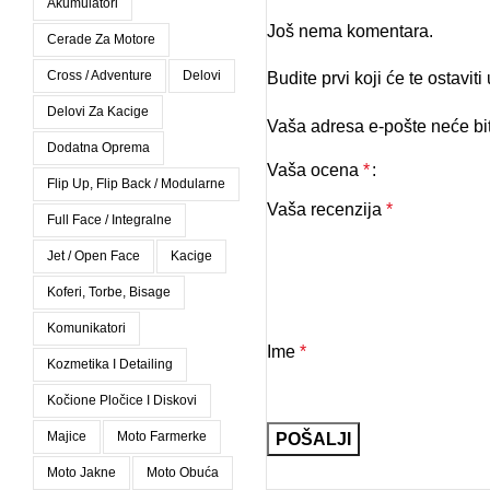
Akumulatori
Još nema komentara.
Cerade Za Motore
Cross / Adventure
Delovi
Budite prvi koji će te ostavit
Delovi Za Kacige
Vaša adresa e-pošte neće bit
Dodatna Oprema
Vaša ocena
*
Flip Up, Flip Back / Modularne
Vaša recenzija
*
Full Face / Integralne
Jet / Open Face
Kacige
Koferi, Torbe, Bisage
Komunikatori
Ime
*
Kozmetika I Detailing
Kočione Pločice I Diskovi
Majice
Moto Farmerke
Moto Jakne
Moto Obuća