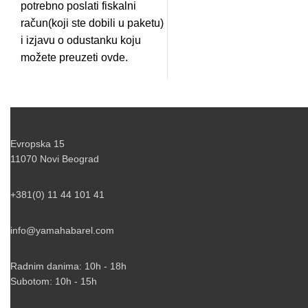
potrebno poslati fiskalni
račun(koji ste dobili u paketu)
i izjavu o odustanku koju
možete preuzeti
ovde.
Evropska 15
11070 Novi Beograd
+381(0) 11 44 101 41
info@yamahabarel.com
Radnim danima: 10h - 18h
Subotom: 10h - 15h