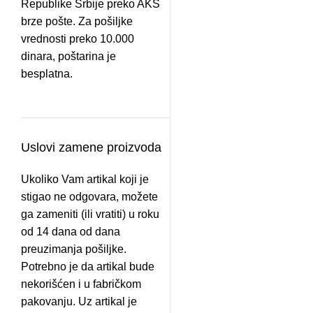
Republike Srbije preko AKS
brze pošte. Za pošiljke
vrednosti preko 10.000
dinara, poštarina je
besplatna.
Uslovi zamene proizvoda
Ukoliko Vam artikal koji je
stigao ne odgovara, možete
ga zameniti (ili vratiti) u roku
od 14 dana od dana
preuzimanja pošiljke.
Potrebno je da artikal bude
nekorišćen i u fabričkom
pakovanju. Uz artikal je