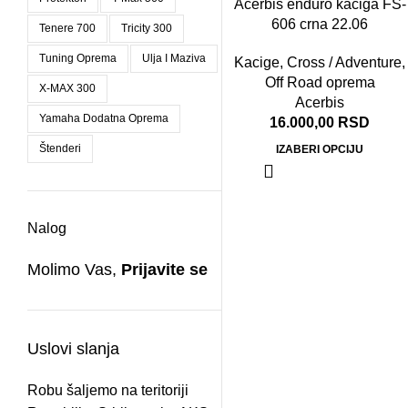
Acerbis enduro kaciga FS-
RODA
TO
606 crna 22.06
Tenere 700
Tricity 300
Tuning Oprema
Ulja I Maziva
Kacige
,
Cross / Adventure
,
Off Road oprema
X-MAX 300
Acerbis
Yamaha Dodatna Oprema
16.000,00
RSD
Štenderi
IZABERI OPCIJU
Nalog
Molimo Vas,
Prijavite se
Uslovi slanja
Robu šaljemo na teritoriji