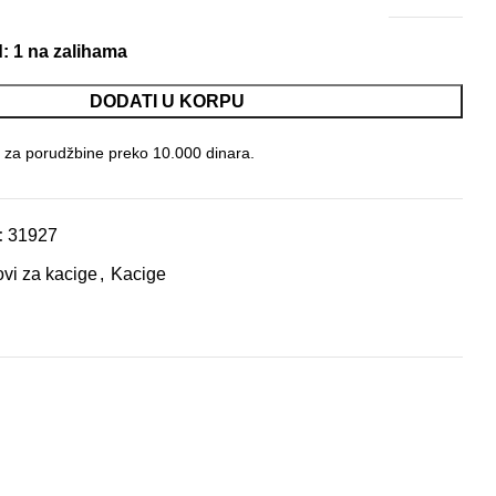
d
: 1 na zalihama
DODATI U KORPU
 za porudžbine preko 10.000 dinara.
:
31927
vi za kacige
,
Kacige