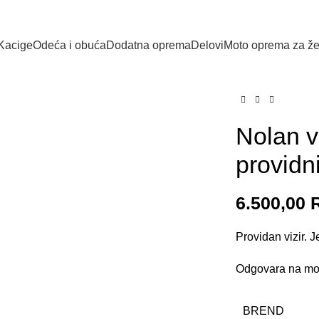
Kacige
Odeća i obuća
Dodatna oprema
Delovi
Moto oprema za ž
Nolan v
providn
6.500,00
Providan vizir.
Odgovara na mo
BREND