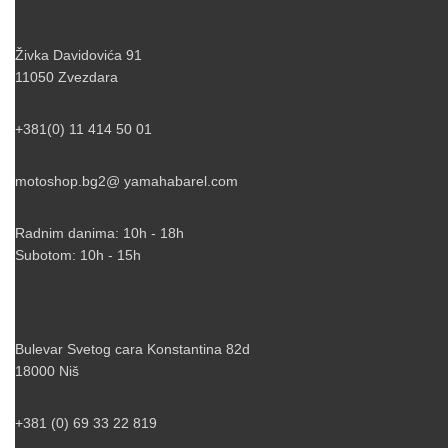
Živka Davidovića 91
11050 Zvezdara
+381(0) 11 414 50 01
motoshop.bg2@ yamahabarel.com
Radnim danima: 10h - 18h
Subotom: 10h - 15h
Bulevar Svetog cara Konstantina 82d
18000 Niš
+381 (0) 69 33 22 819