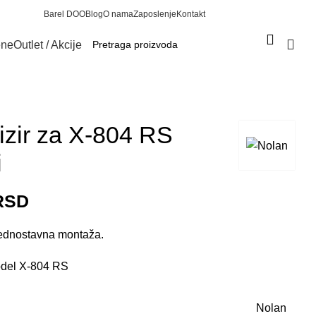
Barel DOO
Blog
O nama
Zaposlenje
Kontakt
Prijava / Registracija
ene
Outlet / Akcije
0
izir za X-804 RS
i
RSD
 Jednostavna montaža.
del X-804 RS
Nolan