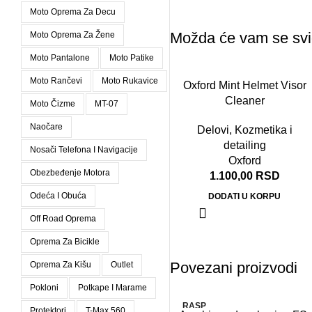
Moto Oprema Za Decu
Možda će vam se svi
Moto Oprema Za Žene
Moto Pantalone
Moto Patike
Moto Rančevi
Moto Rukavice
Oxford Mint Helmet Visor
Cleaner
Moto Čizme
MT-07
Naočare
Delovi
,
Kozmetika i
detailing
Nosači Telefona I Navigacije
Oxford
Obezbeđenje Motora
1.100,00
RSD
Odeća I Obuća
DODATI U KORPU
Off Road Oprema
Oprema Za Bicikle
Povezani proizvodi
Oprema Za Kišu
Outlet
Pokloni
Potkape I Marame
RASP
Protektori
T-Max 560