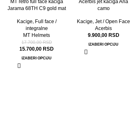
-11%
MT retro full face kaciga
Acerbis jet kaciga Aria
Jarama 68TH C9 gold mat
camo
Kacige
,
Full face /
Kacige
,
Jet / Open Face
integralne
Acerbis
MT Helmets
9.900,00
RSD
17.700,00
RSD
IZABERI OPCIJU
15.700,00
RSD
IZABERI OPCIJU