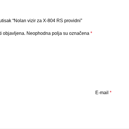
i utisak “Nolan vizir za X-804 RS providni”
i objavljena.
Neophodna polja su označena
*
E-mail
*