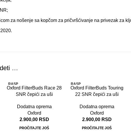
SNR;
icom za nošenje sa kopčom za pričvršćivanje na privezak za kl
:2020.
deti …
RASP
RASP
Oxford FilterBuds Race 28
Oxford FilterBuds Touring
RODA
RODA
TO
TO
SNR čepići za uši
22 SNR čepići za uši
Dodatna oprema
Dodatna oprema
Oxford
Oxford
2.900,00
RSD
2.900,00
RSD
PROČITAJTE JOŠ
PROČITAJTE JOŠ