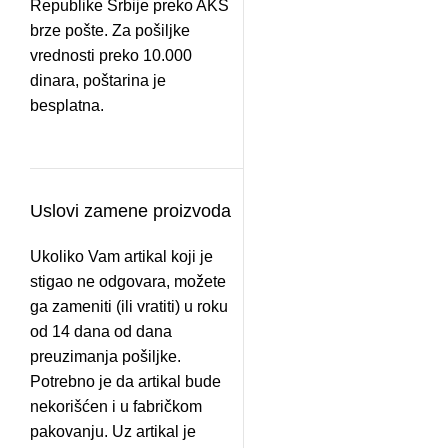
Republike Srbije preko AKS
brze pošte. Za pošiljke
vrednosti preko 10.000
dinara, poštarina je
besplatna.
Uslovi zamene proizvoda
Ukoliko Vam artikal koji je
stigao ne odgovara, možete
ga zameniti (ili vratiti) u roku
od 14 dana od dana
preuzimanja pošiljke.
Potrebno je da artikal bude
nekorišćen i u fabričkom
pakovanju. Uz artikal je