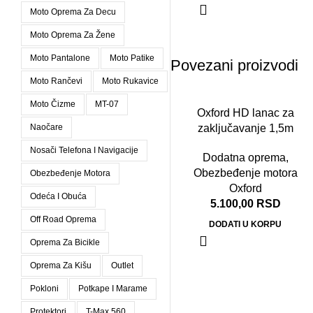
Moto Oprema Za Decu
Moto Oprema Za Žene
Moto Pantalone
Moto Patike
Povezani proizvodi
Moto Rančevi
Moto Rukavice
Moto Čizme
MT-07
Oxford HD lanac za
zaključavanje 1,5m
Naočare
Nosači Telefona I Navigacije
Dodatna oprema
,
Obezbeđenje motora
Obezbeđenje Motora
Oxford
Odeća I Obuća
5.100,00
RSD
Off Road Oprema
DODATI U KORPU
Oprema Za Bicikle
Oprema Za Kišu
Outlet
Pokloni
Potkape I Marame
Protektori
T-Max 560