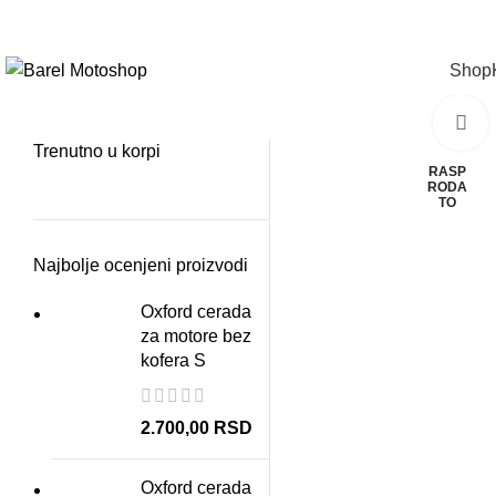
Pozovite na
+381
114410141
|
info@yamahabarel.com
Shop
C
Trenutno u korpi
RASP
RODA
TO
Najbolje ocenjeni proizvodi
Oxford cerada
za motore bez
kofera S
2.700,00
RSD
Oxford cerada