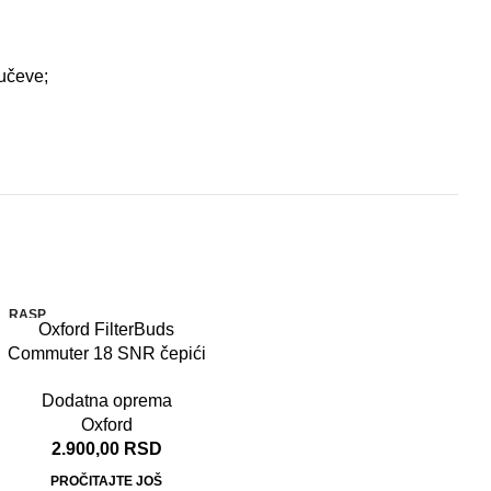
jučeve;
RASP
Oxford FilterBuds
RODA
TO
Commuter 18 SNR čepići
za uši
Dodatna oprema
Oxford
2.900,00
RSD
PROČITAJTE JOŠ