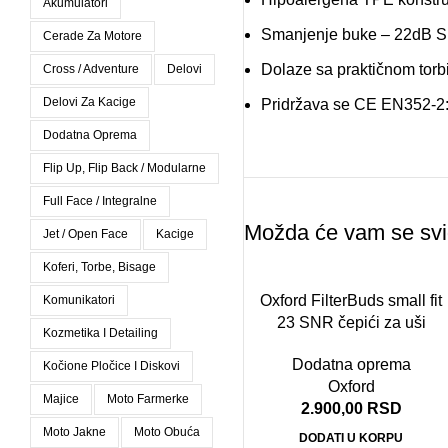
Akumulatori
Smanjenje buke – 22dB 
Cerade Za Motore
Dolaze sa praktičnom torb
Cross / Adventure
Delovi
Delovi Za Kacige
Pridržava se CE EN352-2
Dodatna Oprema
Flip Up, Flip Back / Modularne
Full Face / Integralne
Možda će vam se svi
Jet / Open Face
Kacige
Koferi, Torbe, Bisage
Oxford FilterBuds small fit
Komunikatori
23 SNR čepići za uši
Kozmetika I Detailing
Dodatna oprema
Kočione Pločice I Diskovi
Oxford
Majice
Moto Farmerke
2.900,00
RSD
Moto Jakne
Moto Obuća
DODATI U KORPU