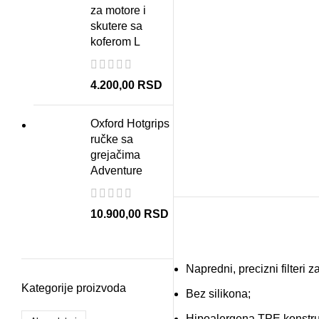
za motore i
skutere sa
koferom L
4.200,00
RSD
Oxford Hotgrips
ručke sa
grejačima
Adventure
10.900,00
RSD
Napredni, precizni filteri za
Kategorije proizvoda
Bez silikona;
Hipoalergena TPE konstru