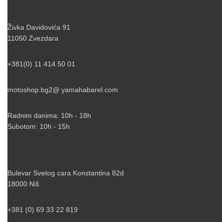
Živka Davidovića 91
11050 Zvezdara
+381(0) 11 414 50 01
motoshop.bg2@ yamahabarel.com
Radnim danima: 10h - 18h
Subotom: 10h - 15h
Bulevar Svetog cara Konstantina 82d
18000 Niš
+381 (0) 69 33 22 819