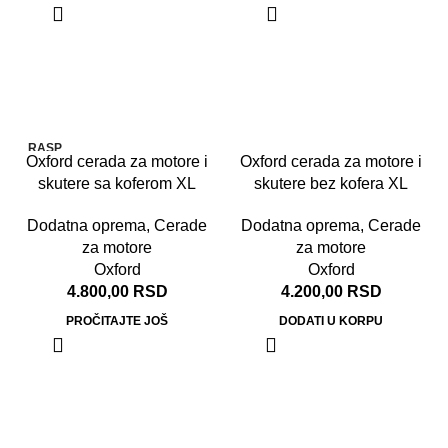
RASP
Oxford cerada za motore i
Oxford cerada za motore i
RODA
TO
skutere sa koferom XL
skutere bez kofera XL
Dodatna oprema
,
Cerade
Dodatna oprema
,
Cerade
za motore
za motore
Oxford
Oxford
4.800,00
RSD
4.200,00
RSD
PROČITAJTE JOŠ
DODATI U KORPU