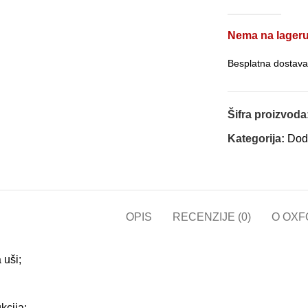
Nema na lager
Besplatna dostava
Šifra proizvoda
Kategorija:
Dod
OPIS
RECENZIJE (0)
O OXF
 uši;
kcija;