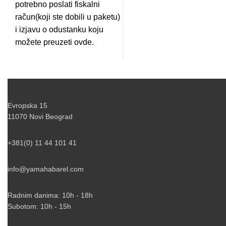
potrebno poslati fiskalni
račun(koji ste dobili u paketu)
i izjavu o odustanku koju
možete preuzeti
ovde.
Evropska 15
11070 Novi Beograd
+381(0) 11 44 101 41
info@yamahabarel.com
Radnim danima: 10h - 18h
Subotom: 10h - 15h