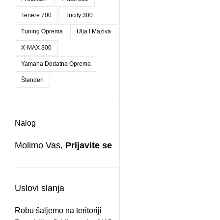
Tenere 700
Tricity 300
Tuning Oprema
Ulja I Maziva
X-MAX 300
Yamaha Dodatna Oprema
Štenderi
Nalog
Molimo Vas,
Prijavite se
Uslovi slanja
Robu šaljemo na teritoriji