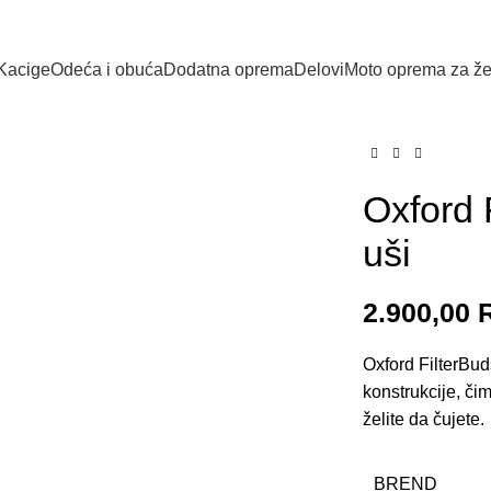
Kacige
Odeća i obuća
Dodatna oprema
Delovi
Moto oprema za ž
lick to enlarge
Oxford 
uši
2.900,00
Oxford FilterBud
konstrukcije, čim
želite da čujete.
BREND