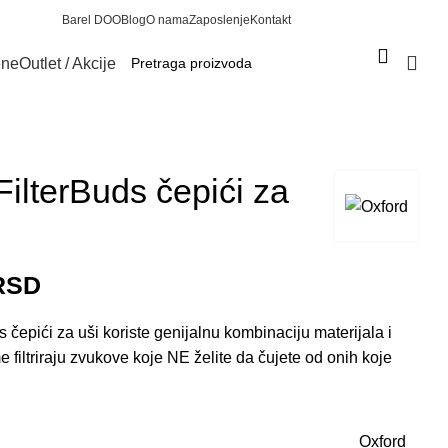
Barel DOO
Blog
O nama
Zaposlenje
Kontakt
Prijava / Registracija
ene
Outlet / Akcije
0
FilterBuds čepići za
RSD
s čepići za uši
koriste genijalnu kombinaciju materijala i
e filtriraju zvukove koje NE želite da čujete od onih koje
Oxford