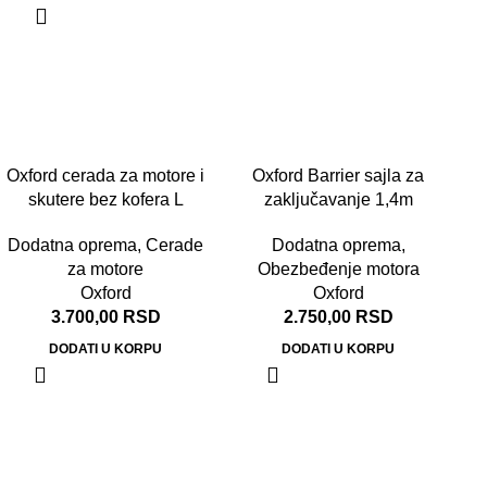
Oxford cerada za motore i
Oxford Barrier sajla za
skutere bez kofera L
zaključavanje 1,4m
Dodatna oprema
,
Cerade
Dodatna oprema
,
za motore
Obezbeđenje motora
Oxford
Oxford
3.700,00
RSD
2.750,00
RSD
DODATI U KORPU
DODATI U KORPU
O
D