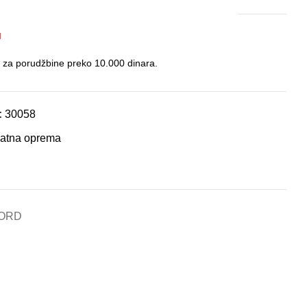
u
 za porudžbine preko 10.000 dinara.
:
30058
atna oprema
ORD