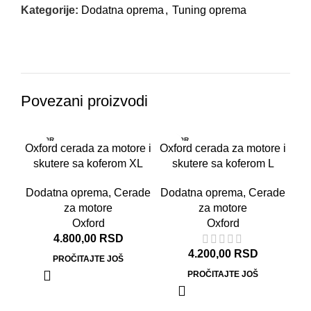
Kategorije:
Dodatna oprema
,
Tuning oprema
Povezani proizvodi
RASPR
RASPR
Oxford cerada za motore i
Oxford cerada za motore i
ODATO
ODATO
skutere sa koferom XL
skutere sa koferom L
Dodatna oprema
,
Cerade
Dodatna oprema
,
Cerade
za motore
za motore
Oxford
Oxford
4.800,00
RSD
4.200,00
RSD
PROČITAJTE JOŠ
PROČITAJTE JOŠ
te