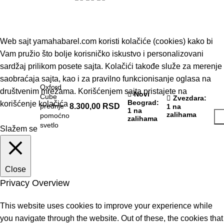
© 2019 - Barel DOO - Sva prava zadržana.
Web sajt yamahabarel.com koristi kolačiće (cookies) kako bi
Vam pružio što bolje korisničko iskustvo i personalizovani
sardžaj prilikom posete sajta. Kolačići takođe služe za merenje
saobraćaja sajta, kao i za pravilno funkcionisanje oglasa na
Oxford
društvenim mrežama. Korišćenjem sajta pristajete na
Novi
Cube
Zvezdara
:
Beograd
:
korišćenje kolačića
prednje
8.300,00
RSD
1 na
1 na
zalihama
pomoćno
zalihama
svetlo
Slažem se
Close
Privacy Overview
This website uses cookies to improve your experience while
you navigate through the website. Out of these, the cookies that