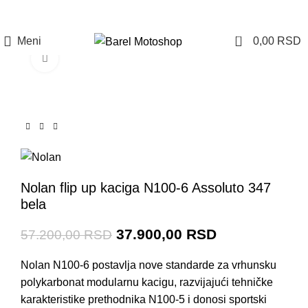
Prijava / Registracija
0
Meni
0,00
RSD
Click to enlarge
-34%
Nolan flip up kaciga N100-6 Assoluto 347
bela
37.900,00
RSD
57.200,00
RSD
Nolan N100-6 postavlja nove standarde za vrhunsku
polykarbonat modularnu kacigu, razvijajući tehničke
karakteristike prethodnika N100-5 i donosi sportski