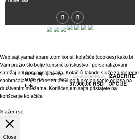
Pratite nas
© 2019 - Barel DOO - Sva prava zadržana.
Web sajt yamahabarel.com koristi kolačiće (cookies) kako bi
Vam pružio što bolje korisničko iskustvo i personalizovani
sardžaj prilikom posete sajta. Kolačići takođe služe za merenje
Nolan flip up kaciga
IZABERITE
57.200,00
RSD
N100-6 Assoluto 347
saobraćaja sajta, kao i za pravilno funkcionisanje oglasa na
37.900,00
RSD
OPCIJE
bela
društvenim mrežama. Korišćenjem sajta pristajete na
korišćenje kolačića
Slažem se
Close