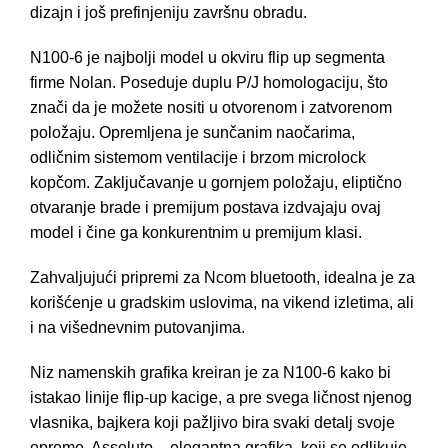
dizajn i još prefinjeniju završnu obradu.
N100-6 je najbolji model u okviru flip up segmenta
firme Nolan. Poseduje duplu P/J homologaciju, što
znači da je možete nositi u otvorenom i zatvorenom
položaju. Opremljena je sunčanim naočarima,
odličnim sistemom ventilacije i brzom microlock
kopčom. Zaključavanje u gornjem položaju, eliptično
otvaranje brade i premijum postava izdvajaju ovaj
model i čine ga konkurentnim u premijum klasi.
Zahvaljujući pripremi za Ncom bluetooth, idealna je za
korišćenje u gradskim uslovima, na vikend izletima, ali
i na višednevnim putovanjima.
Niz namenskih grafika kreiran je za N100-6 kako bi
istakao linije flip-up kacige, a pre svega ličnost njenog
vlasnika, bajkera koji pažljivo bira svaki detalj svoje
opreme.
Assoluto – elegantna grafika, koji se odlikuje