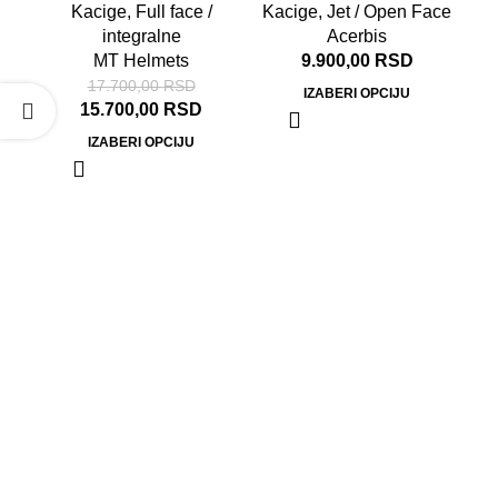
Kacige
,
Jet / Open Face
Kacige
,
Full face /
Acerbis
integralne
9.900,00
RSD
MT Helmets
17.700,00
RSD
IZABERI OPCIJU
15.700,00
RSD
IZABERI OPCIJU
Sh