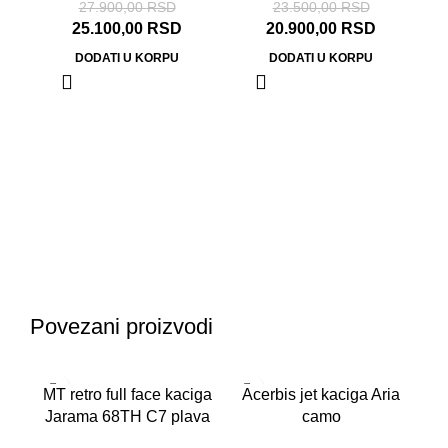
27.900,00
RSD
23.500,00
RSD
25.100,00
RSD
20.900,00
RSD
DODATI U KORPU
DODATI U KORPU
N
Ka
Povezani proizvodi
-11%
-1
MT retro full face kaciga
Acerbis jet kaciga Aria
Jarama 68TH C7 plava
camo
mat