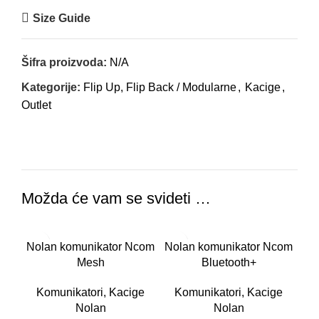
Size Guide
Šifra proizvoda:
N/A
Kategorije:
Flip Up, Flip Back / Modularne
,
Kacige
,
Outlet
Možda će vam se svideti …
RA
-10%
-11%
Nolan komunikator Ncom
Nolan komunikator Ncom
OD
Mesh
Bluetooth+
Komunikatori
,
Kacige
Komunikatori
,
Kacige
Nolan
Nolan