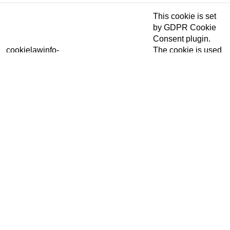
This cookie is set
by GDPR Cookie
Consent plugin.
cookielawinfo-
The cookie is used
checkbox-
11 months
to store the user
performance
consent for the
cookies in the
category
"Performance".
The cookie is set
by the GDPR
Cookie Consent
plugin and is used
to store whether or
viewed_cookie_policy
11 months
not user has
consented to the
use of cookies. It
does not store any