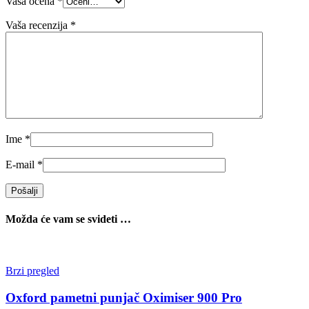
Vaša ocena
*
Vaša recenzija
*
Ime
*
E-mail
*
Možda će vam se svideti …
Brzi pregled
Oxford pametni punjač Oximiser 900 Pro