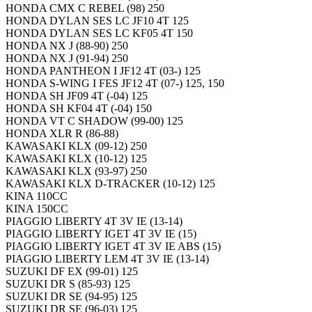
HONDA CMX C REBEL (98) 250
HONDA DYLAN SES LC JF10 4T 125
HONDA DYLAN SES LC KF05 4T 150
HONDA NX J (88-90) 250
HONDA NX J (91-94) 250
HONDA PANTHEON I JF12 4T (03-) 125
HONDA S-WING I FES JF12 4T (07-) 125, 150
HONDA SH JF09 4T (-04) 125
HONDA SH KF04 4T (-04) 150
HONDA VT C SHADOW (99-00) 125
HONDA XLR R (86-88)
KAWASAKI KLX (09-12) 250
KAWASAKI KLX (10-12) 125
KAWASAKI KLX (93-97) 250
KAWASAKI KLX D-TRACKER (10-12) 125
KINA 110CC
KINA 150CC
PIAGGIO LIBERTY 4T 3V IE (13-14)
PIAGGIO LIBERTY IGET 4T 3V IE (15)
PIAGGIO LIBERTY IGET 4T 3V IE ABS (15)
PIAGGIO LIBERTY LEM 4T 3V IE (13-14)
SUZUKI DF EX (99-01) 125
SUZUKI DR S (85-93) 125
SUZUKI DR SE (94-95) 125
SUZUKI DR SE (96-03) 125