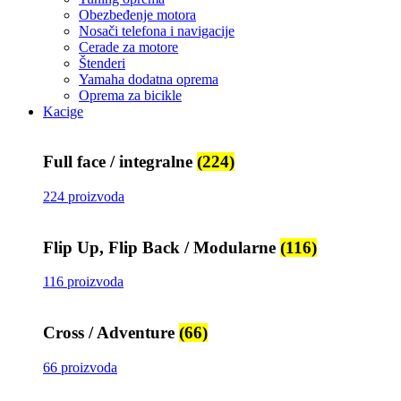
Obezbeđenje motora
Nosači telefona i navigacije
Cerade za motore
Štenderi
Yamaha dodatna oprema
Oprema za bicikle
Kacige
Full face / integralne
(224)
224 proizvoda
Flip Up, Flip Back / Modularne
(116)
116 proizvoda
Cross / Adventure
(66)
66 proizvoda