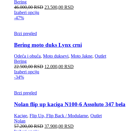
Bering
46.000,00
RSD
23.500,00
RSD
Izaberi opciju
-47%
Brzi pregled
Bering moto duks Lynx crni
Odeća i obuća
,
Moto duksevi
,
Moto Jakne
,
Outlet
Bering
22.500,00
RSD
12.000,00
RSD
Izaberi opciju
-34%
Brzi pregled
Nolan flip up kaciga N100-6 Assoluto 347 bela
Kacige
,
Flip Up, Flip Back / Modularne
,
Outlet
Nolan
57.200,00
RSD
37.900,00
RSD