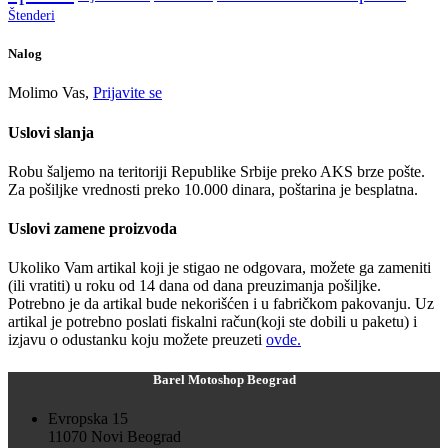
Štenderi
Nalog
Molimo Vas,
Prijavite se
Uslovi slanja
Robu šaljemo na teritoriji Republike Srbije preko AKS brze pošte.
Za pošiljke vrednosti preko 10.000 dinara, poštarina je besplatna.
Uslovi zamene proizvoda
Ukoliko Vam artikal koji je stigao ne odgovara, možete ga zameniti
(ili vratiti) u roku od 14 dana od dana preuzimanja pošiljke.
Potrebno je da artikal bude nekorišćen i u fabričkom pakovanju. Uz
artikal je potrebno poslati fiskalni račun(koji ste dobili u paketu) i
izjavu o odustanku koju možete preuzeti
ovde.
Barel Motoshop Beograd
Evropska 15
11070 Novi Beograd