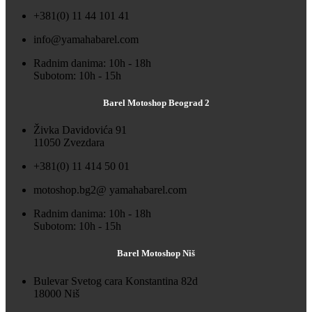
+381(0) 11 44 101 41
info@yamahabarel.com
Radnim danima: 10h - 18h
Subotom: 10h - 15h
Barel Motoshop Beograd 2
Živka Davidovića 91
11050 Zvezdara
+381(0) 11 414 50 01
motoshop.bg2@ yamahabarel.com
Radnim danima: 10h - 18h
Subotom: 10h - 15h
Barel Motoshop Niš
Bulevar Svetog cara Konstantina 82d
18000 Niš