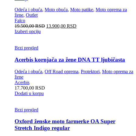
Odeća i obuća
,
Moto obuća
,
Moto patike
,
Moto oprema za
žene
,
Outlet
Falco
19.500,00
RSD
13.900,00
RSD
Izaberi opciju
Brzi pregled
Acerbis kornjača za žene DNA TT ljubičasta
Odeća i obuća
,
Off Road oprema
,
Protektori
,
Moto oprema za
žene
Acerbis
17.700,00
RSD
Dodati u korpu
Brzi pregled
Oxford ženske moto farmerke OA Super
Stretch Indigo regular