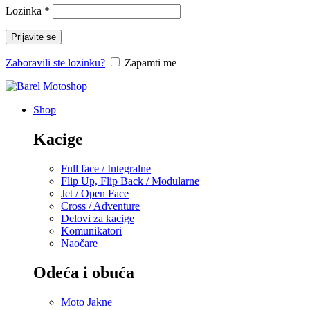
Lozinka
*
Prijavite se
Zaboravili ste lozinku?
Zapamti me
Shop
Kacige
Full face / Integralne
Flip Up, Flip Back / Modularne
Jet / Open Face
Cross / Adventure
Delovi za kacige
Komunikatori
Naočare
Odeća i obuća
Moto Jakne