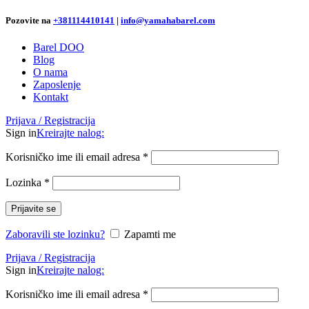
Pozovite na
+381
114410141
|
info@yamahabarel.com
Barel DOO
Blog
O nama
Zaposlenje
Kontakt
Prijava / Registracija
Sign in
Kreirajte nalog:
Korisničko ime ili email adresa
*
Lozinka
*
Prijavite se
Zaboravili ste lozinku?
Zapamti me
Prijava / Registracija
Sign in
Kreirajte nalog:
Korisničko ime ili email adresa
*