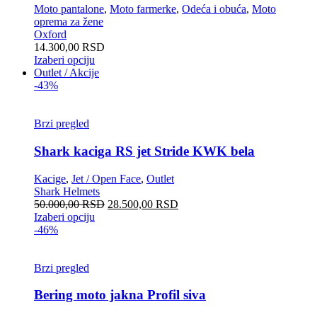
Moto pantalone
,
Moto farmerke
,
Odeća i obuća
,
Moto
oprema za žene
Oxford
14.300,00
RSD
Izaberi opciju
Outlet / Akcije
-43%
Brzi pregled
Shark kaciga RS jet Stride KWK bela
Kacige
,
Jet / Open Face
,
Outlet
Shark Helmets
50.000,00
RSD
28.500,00
RSD
Izaberi opciju
-46%
Brzi pregled
Bering moto jakna Profil siva