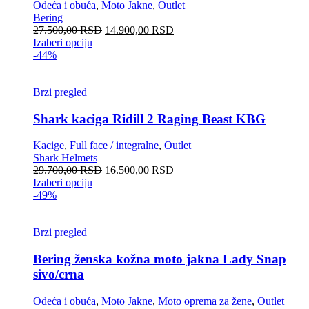
Odeća i obuća
,
Moto Jakne
,
Outlet
Bering
27.500,00
RSD
14.900,00
RSD
Izaberi opciju
-44%
Brzi pregled
Shark kaciga Ridill 2 Raging Beast KBG
Kacige
,
Full face / integralne
,
Outlet
Shark Helmets
29.700,00
RSD
16.500,00
RSD
Izaberi opciju
-49%
Brzi pregled
Bering ženska kožna moto jakna Lady Snap
sivo/crna
Odeća i obuća
,
Moto Jakne
,
Moto oprema za žene
,
Outlet