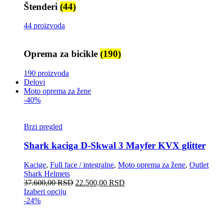
Štenderi
(44)
44 proizvoda
Oprema za bicikle
(190)
190 proizvoda
Delovi
Moto oprema za žene
-40%
Brzi pregled
Shark kaciga D-Skwal 3 Mayfer KVX glitter
Kacige
,
Full face / integralne
,
Moto oprema za žene
,
Outlet
Shark Helmets
37.600,00
RSD
22.500,00
RSD
Izaberi opciju
-24%