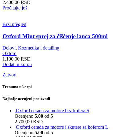
2.400,00
RSD
Pročitajte još
Brzi pregled
Oxford Mint sprej za čišćenje lanca 500ml
Delovi
,
Kozmetika i detailing
Oxford
1.100,00
RSD
Dodati u korpu
Zatvori
Trenutno u korpi
Najbolje ocenjeni proizvodi
Oxford cerada za motore bez kofera S
Ocenjeno
5.00
od 5
2.700,00
RSD
Oxford cerada za motore i skutere sa koferom L
Ocenjeno
5.00
od 5