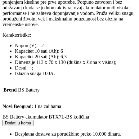
punjenjem kiseline pre prve upotrebe. Potpuno zatvoren i bez
održavanja kada se jednom aktivira, ovaj akumulator nudi visoke
performanse i ne zahteva dopunjavanje vodom. Pruža veliku snagu,
produženi životni vek i maksimalnu pouzdanost bez obzira na
vremenske uslove.
Karakteristike:
Napon (V): 12
Kapacitet 10 sati (Ah): 6
Kapacitet 20 sati (Ah): 6,3
Dimenzije 113 x 70 x 130 (dužina x širina x visina);
Desni + ;
Izlazna snaga 100A.
Brend
BS Battery
Novi Beograd
: 1 na zalihama
BS Battery akumulator BTX7L-BS količina
Dodati u korpu
Besplatna dostava za porudžbine preko 10.000 dinara.