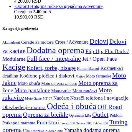
4.200,00
RSD
Oxford Hotgrips ručke sa grejačima Adventure
Ocenjeno
5.00
od 5
10.900,00
RSD
Kategorije proizvoda
Delovi
Delovi
Cross / Adventure
Cerade za motore
Akumulatori
Dodatna oprema
za kacige
Flip Up, Flip Back /
Full face / integralne
Jet / Open Face
Modularne
Kacige
Koferi, torbe, bisage
Kozmetika i
Komunikatori
Moto
Kočione pločice i diskovi
detailing
Moto farmerke
Majice
Jakne
Moto oprema za
Moto obuća
Moto oprema za decu
Moto
žene
Moto pantalone
Moto rančevi
Moto patike
rukavice
Nosači telefona i navigacije
Naočare
Moto čizme
MT-07
Odeća i obuća
Off Road
Obezbeđenje motora
oprema
Outlet
Oprema za bicikle
Pokloni
Oprema za kišu
Tuning
Protektori
Potkape i marame
Tricity 300
T-max 560
Tenere 700
oprema
Yamaha dodatna oprema
Ulja i maziva
X-MAX 300