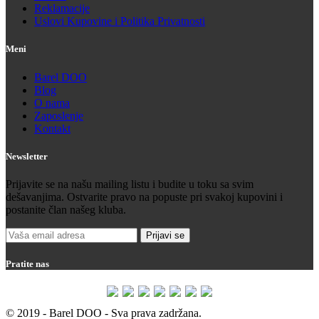
Reklamacije
Uslovi Kupovine i Politika Privatnosti
Meni
Barel DOO
Blog
O nama
Zaposlenje
Kontakt
Newsletter
Prijavite se na našu mailing listu i budite u toku sa svim
dešavanjima. Ostvarite pravo na popuste pri svakoj kupovini i
postanite član našeg kluba.
Pratite nas
© 2019 - Barel DOO - Sva prava zadržana.