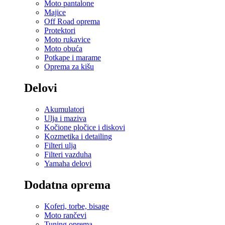
Moto pantalone
Majice
Off Road oprema
Protektori
Moto rukavice
Moto obuća
Potkape i marame
Oprema za kišu
Delovi
Akumulatori
Ulja i maziva
Kočione pločice i diskovi
Kozmetika i detailing
Filteri ulja
Filteri vazduha
Yamaha delovi
Dodatna oprema
Koferi, torbe, bisage
Moto rančevi
Tuning oprema