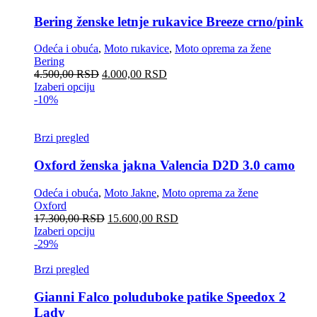
Bering ženske letnje rukavice Breeze crno/pink
Odeća i obuća
,
Moto rukavice
,
Moto oprema za žene
Bering
4.500,00
RSD
4.000,00
RSD
Izaberi opciju
-10%
Brzi pregled
Oxford ženska jakna Valencia D2D 3.0 camo
Odeća i obuća
,
Moto Jakne
,
Moto oprema za žene
Oxford
17.300,00
RSD
15.600,00
RSD
Izaberi opciju
-29%
Brzi pregled
Gianni Falco poluduboke patike Speedox 2
Lady