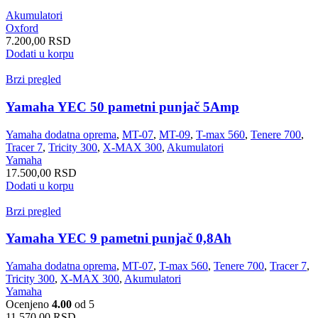
Akumulatori
Oxford
7.200,00
RSD
Dodati u korpu
Brzi pregled
Yamaha YEC 50 pametni punjač 5Amp
Yamaha dodatna oprema
,
MT-07
,
MT-09
,
T-max 560
,
Tenere 700
,
Tracer 7
,
Tricity 300
,
X-MAX 300
,
Akumulatori
Yamaha
17.500,00
RSD
Dodati u korpu
Brzi pregled
Yamaha YEC 9 pametni punjač 0,8Ah
Yamaha dodatna oprema
,
MT-07
,
T-max 560
,
Tenere 700
,
Tracer 7
,
Tricity 300
,
X-MAX 300
,
Akumulatori
Yamaha
Ocenjeno
4.00
od 5
11.570,00
RSD