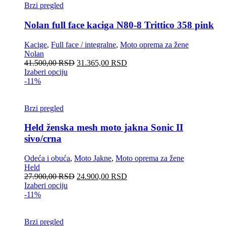
Brzi pregled
Nolan full face kaciga N80-8 Trittico 358 pink
Kacige
,
Full face / integralne
,
Moto oprema za žene
Nolan
41.500,00
RSD
31.365,00
RSD
Izaberi opciju
-11%
Brzi pregled
Held ženska mesh moto jakna Sonic II
sivo/crna
Odeća i obuća
,
Moto Jakne
,
Moto oprema za žene
Held
27.900,00
RSD
24.900,00
RSD
Izaberi opciju
-11%
Brzi pregled