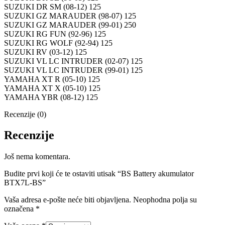
SUZUKI DR SM (08-12) 125
SUZUKI GZ MARAUDER (98-07) 125
SUZUKI GZ MARAUDER (99-01) 250
SUZUKI RG FUN (92-96) 125
SUZUKI RG WOLF (92-94) 125
SUZUKI RV (03-12) 125
SUZUKI VL LC INTRUDER (02-07) 125
SUZUKI VL LC INTRUDER (99-01) 125
YAMAHA XT R (05-10) 125
YAMAHA XT X (05-10) 125
YAMAHA YBR (08-12) 125
Recenzije (0)
Recenzije
Još nema komentara.
Budite prvi koji će te ostaviti utisak “BS Battery akumulator
BTX7L-BS”
Vaša adresa e-pošte neće biti objavljena.
Neophodna polja su
označena
*