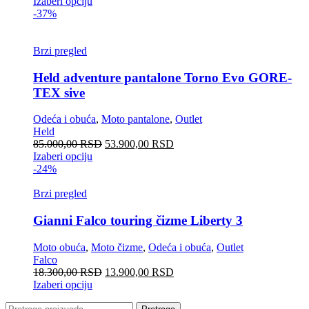
Izaberi opciju
-37%
Brzi pregled
Held adventure pantalone Torno Evo GORE-
TEX sive
Odeća i obuća
,
Moto pantalone
,
Outlet
Held
85.000,00
RSD
53.900,00
RSD
Izaberi opciju
-24%
Brzi pregled
Gianni Falco touring čizme Liberty 3
Moto obuća
,
Moto čizme
,
Odeća i obuća
,
Outlet
Falco
18.300,00
RSD
13.900,00
RSD
Izaberi opciju