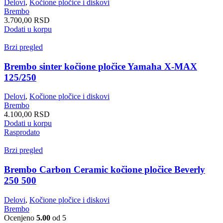
Delovi
,
Kočione pločice i diskovi
Brembo
3.700,00
RSD
Dodati u korpu
Brzi pregled
Brembo sinter kočione pločice Yamaha X-MAX
125/250
Delovi
,
Kočione pločice i diskovi
Brembo
4.100,00
RSD
Dodati u korpu
Rasprodato
Brzi pregled
Brembo Carbon Ceramic kočione pločice Beverly
250 500
Delovi
,
Kočione pločice i diskovi
Brembo
Ocenjeno
5.00
od 5