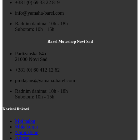
+381 (0) 69 33 22 819
info@yamaha-barel.com
Radnim danima: 10h - 18h
Subotom: 10h - 15h
Barel Motoshop Novi Sad
Partizanska 64a
21000 Novi Sad
+381 (0) 60 412 12 62
prodajans@yamaha-barel.com
Radnim danima: 10h - 18h
Subotom: 10h - 15h
Korisni linkovi
Moj nalog
Moja korpa
Narudžbine
Adrese