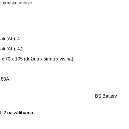
remenske uslove.
ati (Ah): 4
ati (Ah): 4,2
x 70 x 105 (dužina x širina x visina);
 80A.
BS Battery
d
: 2 na zalihama