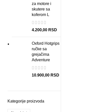
za motore i
skutere sa
koferom L
4.200,00
RSD
Oxford Hotgrips
ručke sa
grejačima
Adventure
10.900,00
RSD
Kategorije proizvoda