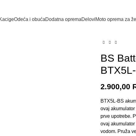
Kacige
Odeća i obuća
Dodatna oprema
Delovi
Moto oprema za ž
BS Batt
BTX5L
2.900,00
BTX5L-BS akumu
ovaj akumulator 
prve upotrebe. P
ovaj akumulator
vodom. Pruža ve