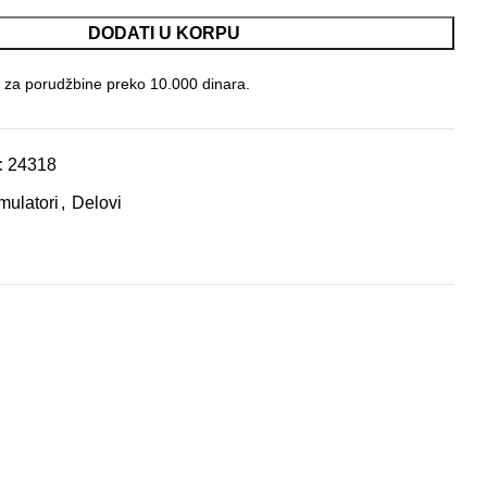
DODATI U KORPU
 za porudžbine preko 10.000 dinara.
:
24318
ulatori
,
Delovi