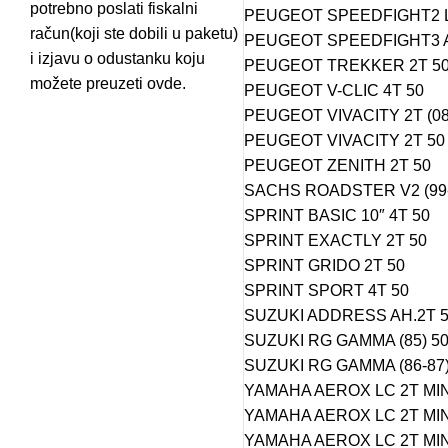
potrebno poslati fiskalni
PEUGEOT SPEEDFIGHT2 L
račun(koji ste dobili u paketu)
PEUGEOT SPEEDFIGHT3 A
i izjavu o odustanku koju
PEUGEOT TREKKER 2T 5
možete preuzeti
ovde.
PEUGEOT V-CLIC 4T 50
PEUGEOT VIVACITY 2T (08-
PEUGEOT VIVACITY 2T 50
PEUGEOT ZENITH 2T 50
SACHS ROADSTER V2 (99-
SPRINT BASIC 10″ 4T 50
SPRINT EXACTLY 2T 50
SPRINT GRIDO 2T 50
SPRINT SPORT 4T 50
SUZUKI ADDRESS AH.2T 5
SUZUKI RG GAMMA (85) 5
SUZUKI RG GAMMA (86-87) 
YAMAHA AEROX LC 2T MIN
YAMAHA AEROX LC 2T MIN
YAMAHA AEROX LC 2T MIN