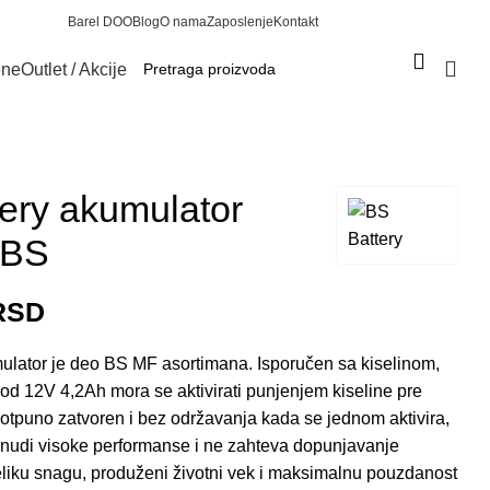
Barel DOO
Blog
O nama
Zaposlenje
Kontakt
Prijava / Registracija
ene
Outlet / Akcije
0
ery akumulator
-BS
RSD
lator je deo BS MF asortimana.
Isporučen sa kiselinom,
od 12V 4,2Ah mora se aktivirati punjenjem kiseline pre
otpuno zatvoren i bez održavanja kada se jednom aktivira,
 nudi visoke performanse i ne zahteva dopunjavanje
liku snagu, produženi životni vek i maksimalnu pouzdanost