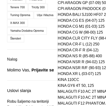
CPI ARAGON GP (07-09) 50
Tenere 700
Tricity 300
CPI ARAGON PADDOCK (07
HONDA BALI SJ100 HF07 2
Tuning Oprema
Ulja I Maziva
HONDA CG ES (04-07) 125
X-MAX 300
HONDA CG M1 (01-03) 125
Yamaha Dodatna Oprema
HONDA CG W (98-00) 125
HONDA CLR CITY FLY (98-0
Štenderi
HONDA CR-F L (12) 250
HONDA CR-F R (04-12)
HONDA NS R (85-88) 400
Nalog
HONDA NSR R (94-02) 125
HONDA NSR R/F (90-93) 1
Molimo Vas,
Prijavite se
HONDA XR L (03-07) 125
KINA 110CC
KINA GY6 4T 50, 125
Uslovi slanja
MALAGUTI F10 AC 2T MINA
MALAGUTI F10 AC 2T MINA
Robu šaljemo na teritoriji
MALAGUTI F12 PHANTOM A