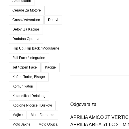
Akumulatori
Cerade Za Motore
Cross / Adventure
Delovi
Delovi Za Kacige
Dodatna Oprema
Flip Up, Flip Back / Modularne
Full Face / Integralne
Jet / Open Face
Kacige
Koferi, Torbe, Bisage
Komunikatori
Kozmetika I Detailing
Odgovara za:
Kočione Pločice I Diskovi
Majice
Moto Farmerke
APRILIA AMICO 2T VERTICA
APRILIA AREA 51 LC 2T MI
Moto Jakne
Moto Obuća