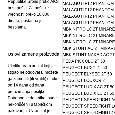
Republike Srbije preko AKS
MALAGUTI F12 PHANTOM L
brze pošte. Za pošiljke
MALAGUTI F12 PHANTOM L
vrednosti preko 10.000
MALAGUTI F12 PHANTOM L
dinara, poštarina je
MALAGUTI F12 PHANTOM L
besplatna.
MBK NITRO LC 2T MINAREL
MBK NITRO LC 2T MINAREL
MBK NITRO LC 2T MINAREL
MBK STUNT AC 2T MINAREL
Uslovi zamene proizvoda
MBK STUNT NAKED AC 2T 
PEDA PICCOLO 2T 50
Ukoliko Vam artikal koji je
PEUGEOT BUXY 2T 50
stigao ne odgovara, možete
PEUGEOT ELYSEO 2T 50
ga zameniti (ili vratiti) u roku
PEUGEOT LOOXOR 2T
od 14 dana od dana
PEUGEOT LUDIX AC 2T 50
preuzimanja pošiljke.
PEUGEOT LUDIX LC 2T 50
Potrebno je da artikal bude
PEUGEOT SPEEDFIGHT AC
nekorišćen i u fabričkom
PEUGEOT SPEEDFIGHT LC
pakovanju. Uz artikal je
PEUGEOT SPEEDFIGHT2 A