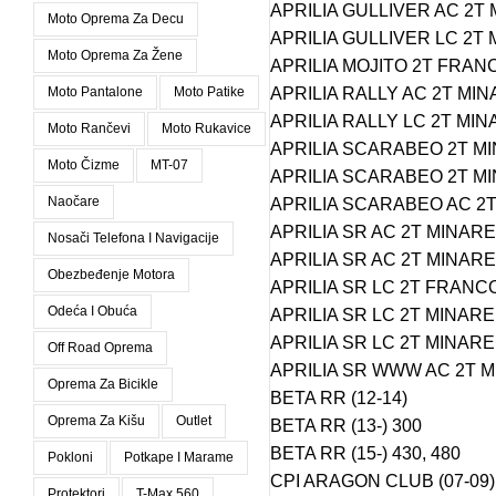
APRILIA GULLIVER AC 2T
Moto Oprema Za Decu
APRILIA GULLIVER LC 2T
Moto Oprema Za Žene
APRILIA MOJITO 2T FRANC
Moto Pantalone
Moto Patike
APRILIA RALLY AC 2T MI
APRILIA RALLY LC 2T MI
Moto Rančevi
Moto Rukavice
APRILIA SCARABEO 2T MIN
Moto Čizme
MT-07
APRILIA SCARABEO 2T MIN
Naočare
APRILIA SCARABEO AC 2T 
APRILIA SR AC 2T MINAREL
Nosači Telefona I Navigacije
APRILIA SR AC 2T MINARE
Obezbeđenje Motora
APRILIA SR LC 2T FRANCO
Odeća I Obuća
APRILIA SR LC 2T MINAREL
APRILIA SR LC 2T MINAREL
Off Road Oprema
APRILIA SR WWW AC 2T M
Oprema Za Bicikle
BETA RR (12-14)
Oprema Za Kišu
Outlet
BETA RR (13-) 300
BETA RR (15-) 430, 480
Pokloni
Potkape I Marame
CPI ARAGON CLUB (07-09)
Protektori
T-Max 560