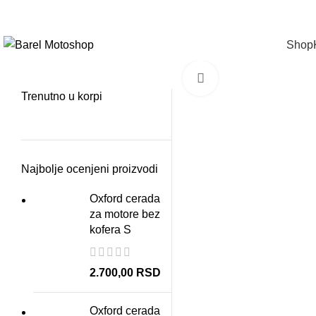
Pozovite na
+381
114410141
|
info@yamahabarel.com
Shop
Click to enlarge
Trenutno u korpi
Najbolje ocenjeni proizvodi
Oxford cerada
za motore bez
kofera S
2.700,00
RSD
Oxford cerada