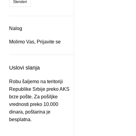
Štenderi
-38%
Nalog
Molimo Vas,
Prijavite se
Uslovi slanja
-15%
Robu šaljemo na teritoriji
Republike Srbije preko AKS
brze pošte. Za pošiljke
vrednosti preko 10.000
dinara, poštarina je
-11%
besplatna.