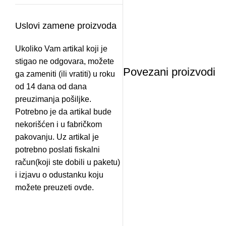
Uslovi zamene proizvoda
Ukoliko Vam artikal koji je
stigao ne odgovara, možete
Povezani proizvodi
ga zameniti (ili vratiti) u roku
od 14 dana od dana
preuzimanja pošiljke.
-10%
Potrebno je da artikal bude
nekorišćen i u fabričkom
pakovanju. Uz artikal je
potrebno poslati fiskalni
račun(koji ste dobili u paketu)
i izjavu o odustanku koju
-14%
možete preuzeti
ovde.