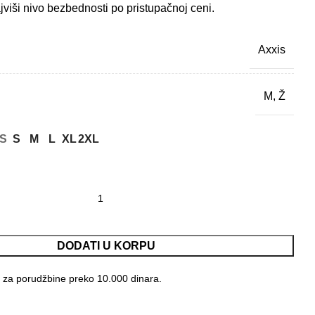
jviši nivo bezbednosti po pristupačnoj ceni.
Axxis
M, Ž
S
S
M
L
XL
2XL
nther Bay B4 mat količina
DODATI U KORPU
 za porudžbine preko 10.000 dinara.