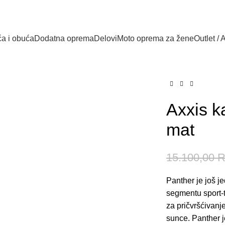
a i obuća
Dodatna oprema
Delovi
Moto oprema za žene
Outlet / 
Axxis k
mat
15.100,00
Panther je još j
segmentu sport-t
za pričvršćivan
sunce. Panther j