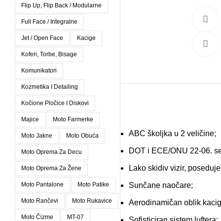
Flip Up, Flip Back / Modularne
Full Face / Integralne
Jet / Open Face
Kacige
C
Koferi, Torbe, Bisage
Komunikatori
Kozmetika I Detailing
Kočione Pločice I Diskovi
Majice
Moto Farmerke
ABC školjka u 2 veličine;
Moto Jakne
Moto Obuća
DOT i ECE/ONU 22-06. ser
Moto Oprema Za Decu
Lako skidiv vizir, poseduje
Moto Oprema Za Žene
Moto Pantalone
Moto Patike
Sunčane naočare;
Moto Rančevi
Moto Rukavice
Aerodinamičan oblik kacige
Moto Čizme
MT-07
Sofisticiran sistem luftera;