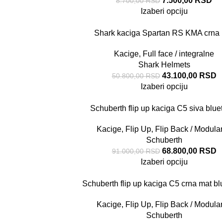
7.500,00
RSD
8.700,00
RSD
Izaberi opciju
Shark kaciga Spartan RS KMA crna
Kacige
,
Full face / integralne
Shark Helmets
43.100,00
RSD
50.800,00
RSD
Izaberi opciju
Schuberth flip up kaciga C5 siva blue
Kacige
,
Flip Up, Flip Back / Modula
Schuberth
68.800,00
RSD
91.000,00
RSD
Izaberi opciju
Schuberth flip up kaciga C5 crna mat bl
Kacige
,
Flip Up, Flip Back / Modula
Schuberth