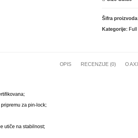
Pogledaj video
Šifra proizvoda
lick to enlarge
Kategorije:
Full
OPIS
RECENZIJE (0)
O AX
tifikovana;
 pripremu za pin-lock;
 utiče na stabilnost;