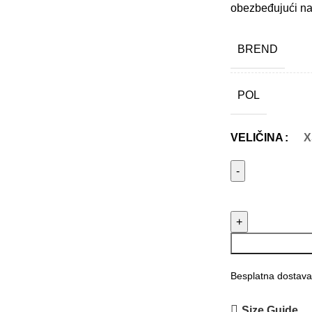
obezbeđujući na
BREND
POL
X
VELIČINA
Axxis kaciga Pa
Besplatna dostava
Size Guide