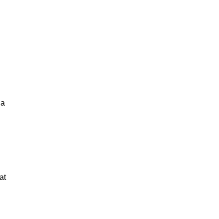
na
at