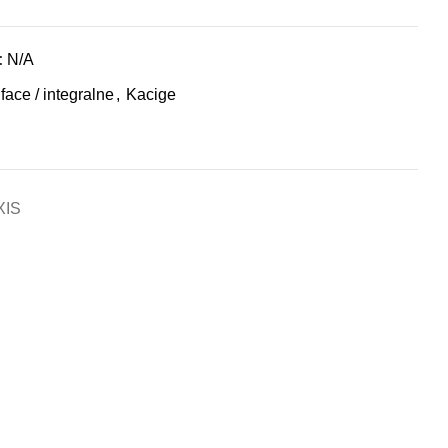
:
N/A
 face / integralne
,
Kacige
XIS