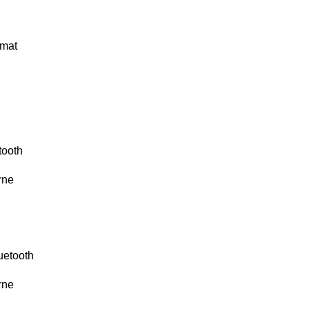
 mat
tooth
rne
uetooth
rne