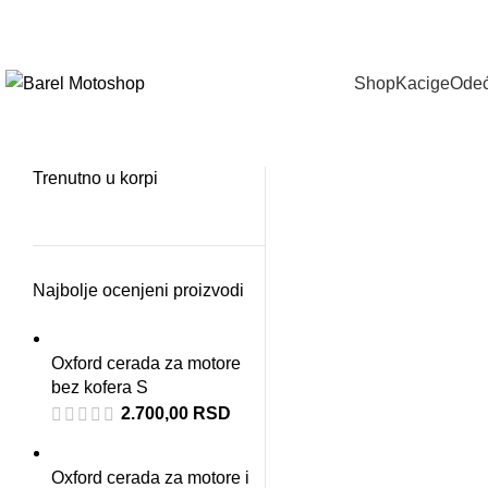
Pozovite na
+381
114410141
|
info@yamahabarel.com
Shop
Kacige
Odeć
Trenutno u korpi
-11%
Najbolje ocenjeni proizvodi
Oxford cerada za motore
bez kofera S
2.700,00
RSD
Oxford cerada za motore i