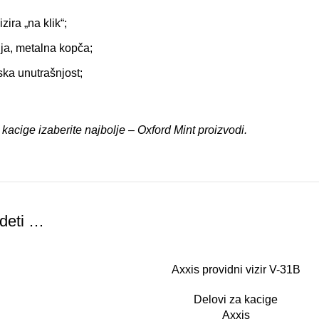
ira „na klik“;
ja, metalna kopča;
jska unutrašnjost;
kacige izaberite najbolje –
Oxford Mint proizvodi
.
deti …
Axxis providni vizir V-31B
Delovi za kacige
Axxis