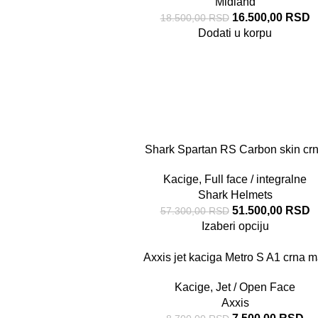
Midland
16.500,00
RSD
18.500,00
RSD
Dodati u korpu
Shark Spartan RS Carbon skin cr
Kacige
,
Full face / integralne
Shark Helmets
51.500,00
RSD
57.300,00
RSD
Izaberi opciju
Axxis jet kaciga Metro S A1 crna m
Kacige
,
Jet / Open Face
Axxis