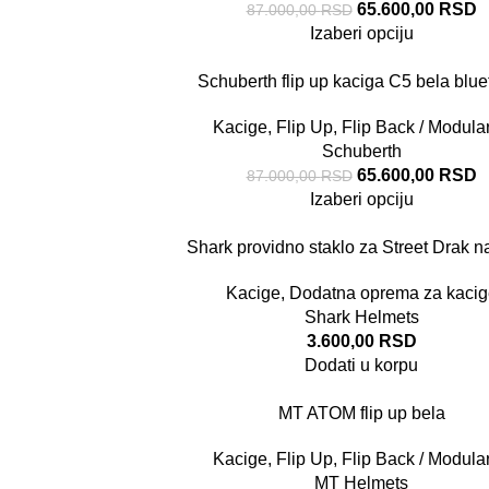
65.600,00
RSD
87.000,00
RSD
Izaberi opciju
Schuberth flip up kaciga C5 bela blue
Kacige
,
Flip Up, Flip Back / Modula
Schuberth
65.600,00
RSD
87.000,00
RSD
Izaberi opciju
Shark providno staklo za Street Drak n
Kacige
,
Dodatna oprema za kacig
Shark Helmets
3.600,00
RSD
Dodati u korpu
MT ATOM flip up bela
Kacige
,
Flip Up, Flip Back / Modula
MT Helmets