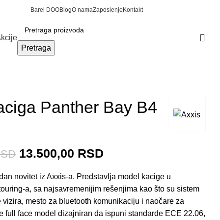
Barel DOO
Blog
O nama
Zaposlenje
Kontakt
Prijava / Registracija
Akcije
0
Pretraga
aciga Panther Bay B4
13.500,00
RSD
RSD
edan novitet iz Axxis-a. Predstavlja model kacige u
ouring-a, sa najsavremenijim rešenjima kao što su sistem
je vizira, mesto za bluetooth komunikaciju i naočare za
e full face model dizajniran da ispuni standarde ECE 22.06,