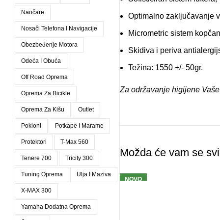
Naočare
Optimalno zaključavanje viz
Nosači Telefona I Navigacije
Micrometric sistem kopčan
Obezbeđenje Motora
Skidiva i periva antialergi
Odeća I Obuća
Težina: 1550 +/- 50gr.
Off Road Oprema
Za održavanje higijene Vaše 
Oprema Za Bicikle
Oprema Za Kišu
Outlet
Pokloni
Potkape I Marame
Protektori
T-Max 560
Možda će vam se svi
Tenere 700
Tricity 300
Tuning Oprema
Ulja I Maziva
NOVO
X-MAX 300
Yamaha Dodatna Oprema