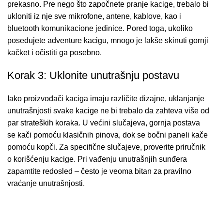
prekasno. Pre nego što započnete pranje kacige, trebalo bi
ukloniti iz nje sve mikrofone, antene, kablove, kao i
bluetooth komunikacione jedinice. Pored toga, ukoliko
posedujete adventure kacigu, mnogo je lakše skinuti gornji
kačket i očistiti ga posebno.
Korak 3: Uklonite unutrašnju postavu
Iako proizvođači kaciga imaju različite dizajne, uklanjanje
unutrašnjosti svake kacige ne bi trebalo da zahteva više od
par strateških koraka. U većini slučajeva, gornja postava
se kači pomoću klasičnih pinova, dok se bočni paneli kače
pomoću kopči. Za specifične slučajeve, proverite priručnik
o korišćenju kacige. Pri vađenju unutrašnjih sunđera
zapamtite redosled – često je veoma bitan za pravilno
vraćanje unutrašnjosti.