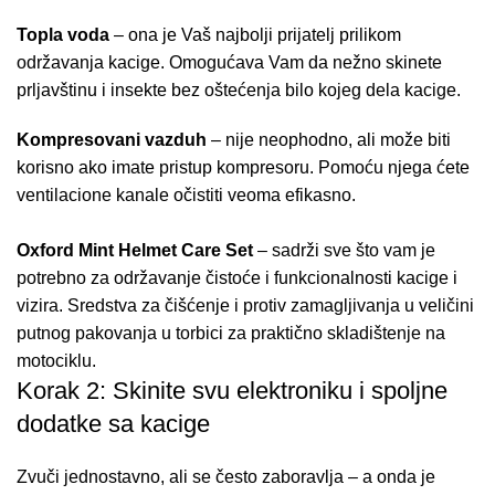
Topla voda
– ona je Vaš najbolji prijatelj prilikom
održavanja kacige. Omogućava Vam da nežno skinete
prljavštinu i insekte bez oštećenja bilo kojeg dela kacige.
Kompresovani vazduh
– nije neophodno, ali može biti
korisno ako imate pristup kompresoru. Pomoću njega ćete
ventilacione kanale očistiti veoma efikasno.
Oxford Mint Helmet Care Set
– sadrži sve što vam je
potrebno za održavanje čistoće i funkcionalnosti kacige i
vizira. Sredstva za čišćenje i protiv zamagljivanja u veličini
putnog pakovanja u torbici za praktično skladištenje na
motociklu.
Korak 2: Skinite svu elektroniku i spoljne
dodatke sa kacige
Zvuči jednostavno, ali se često zaboravlja – a onda je