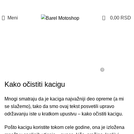
Prijava / Registracija
0
Meni
0,00
RSD
KACIGE
Održavanje kacige
0
On 12. januar 2026.
YamahaShop
Kako očistiti kacigu
Mnogi smatraju da je kaciga najvažniji deo opreme (a mi
se slažemo), tako da smo ovaj tekst posvetili upravo
održavanju iste u kratkom upustvu – kako očistiti kacigu.
Pošto kacigu koristite tokom cele godine, ona je izložena