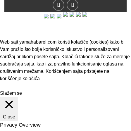
© 2019 - Barel DOO - Sva prava zadržana.
Web sajt yamahabarel.com koristi kolačiće (cookies) kako bi
Vam pružio što bolje korisničko iskustvo i personalizovani
sardžaj prilikom posete sajta. Kolačići takođe služe za merenje
saobraćaja sajta, kao i za pravilno funkcionisanje oglasa na
društvenim mrežama. Korišćenjem sajta pristajete na
korišćenje kolačića
Slažem se
Close
Privacy Overview