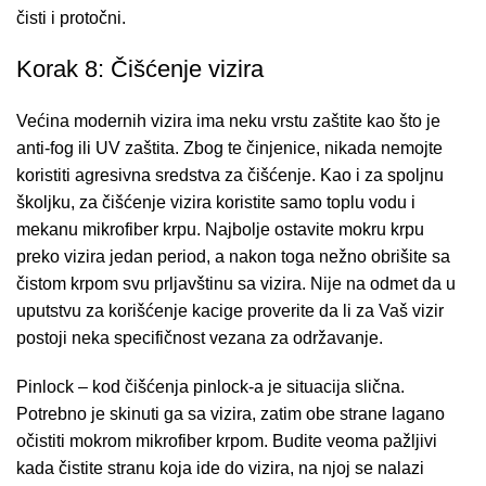
čisti i protočni.
Korak 8: Čišćenje vizira
Većina modernih vizira ima neku vrstu zaštite kao što je
anti-fog ili UV zaštita. Zbog te činjenice, nikada nemojte
koristiti agresivna sredstva za čišćenje. Kao i za spoljnu
školjku, za čišćenje vizira koristite samo toplu vodu i
mekanu mikrofiber krpu. Najbolje ostavite mokru krpu
preko vizira jedan period, a nakon toga nežno obrišite sa
čistom krpom svu prljavštinu sa vizira. Nije na odmet da u
uputstvu za korišćenje kacige proverite da li za Vaš vizir
postoji neka specifičnost vezana za održavanje.
Pinlock
– kod čišćenja pinlock-a je situacija slična.
Potrebno je skinuti ga sa vizira, zatim obe strane lagano
očistiti mokrom mikrofiber krpom. Budite veoma pažljivi
kada čistite stranu koja ide do vizira, na njoj se nalazi