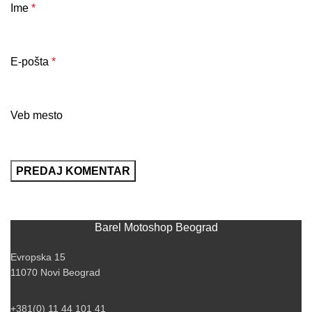
Ime
*
E-pošta
*
Veb mesto
Barel Motoshop Beograd
Evropska 15
11070 Novi Beograd
+381(0) 11 44 101 41