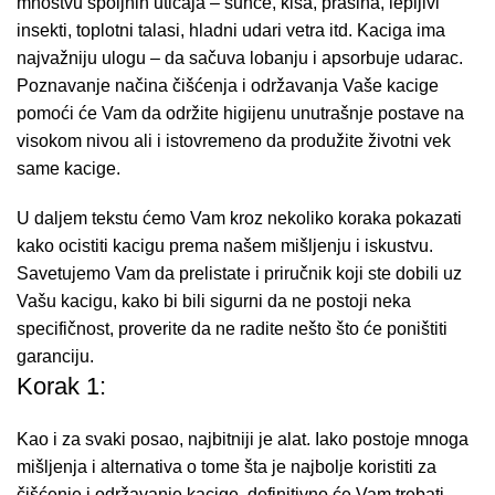
mnoštvu spoljnih uticaja – sunce, kiša, prašina, lepljivi
insekti, toplotni talasi, hladni udari vetra itd. Kaciga ima
najvažniju ulogu – da sačuva lobanju i apsorbuje udarac.
Poznavanje načina čišćenja i održavanja Vaše kacige
pomoći će Vam da održite higijenu unutrašnje postave na
visokom nivou ali i istovremeno da produžite životni vek
same kacige.
U daljem tekstu ćemo Vam kroz nekoliko koraka pokazati
kako ocistiti kacigu prema našem mišljenju i iskustvu.
Savetujemo Vam da prelistate i priručnik koji ste dobili uz
Vašu kacigu, kako bi bili sigurni da ne postoji neka
specifičnost, proverite da ne radite nešto što će poništiti
garanciju.
Korak 1:
Kao i za svaki posao, najbitniji je alat. Iako postoje mnoga
mišljenja i alternativa o tome šta je najbolje koristiti za
čišćenje i održavanje kacige, definitivno će Vam trebati