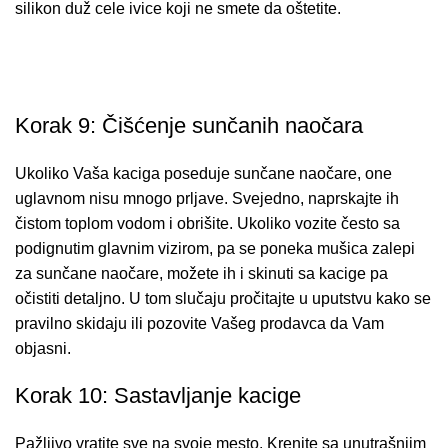
silikon duž cele ivice koji ne smete da oštetite.
Korak 9: Čišćenje sunčanih naočara
Ukoliko Vaša kaciga poseduje sunčane naočare, one
uglavnom nisu mnogo prljave. Svejedno, naprskajte ih
čistom toplom vodom i obrišite. Ukoliko vozite često sa
podignutim glavnim vizirom, pa se poneka mušica zalepi
za sunčane naočare, možete ih i skinuti sa kacige pa
očistiti detaljno. U tom slučaju pročitajte u uputstvu kako se
pravilno skidaju ili pozovite Vašeg prodavca da Vam
objasni.
Korak 10: Sastavljanje kacige
Pažljivo vratite sve na svoje mesto. Krenite sa unutrašnjim