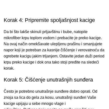
Korak 4: Pripremite spoljašnjost kacige
Da bi što lakše skinuli prljavštinu i bube, natopite
mikrofiber krpu toplom vodom i prebacite je preko kacige.
Na ovaj način omekšavate ulepljenu prašinu i smanjujete
napor koji je potreban za kasnije čišćenje i verovatnoću da
ogrebete kacigu jakim trljanjem. Ostavite jedan duži period
krpu preko kacige i dok ona tako stoji pređite na sledeći
korak.
Korak 5: Čišćenje unutrašnjih sunđera
Često je potrebno unutrašnje sunđere dobro oprati. Od
znoja sa lica do gela za kosu, unutrašnji sunđeri Vaše
kacige upijaju u sebe mnogo vlage i