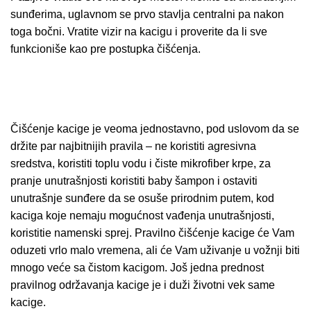
sunđerima, uglavnom se prvo stavlja centralni pa nakon
toga bočni. Vratite vizir na kacigu i proverite da li sve
funkcioniše kao pre postupka čišćenja.
Čišćenje kacige je veoma jednostavno, pod uslovom da se
držite par najbitnijih pravila – ne koristiti agresivna
sredstva, koristiti toplu vodu i čiste mikrofiber krpe, za
pranje unutrašnjosti koristiti baby šampon i ostaviti
unutrašnje sunđere da se osuše prirodnim putem, kod
kaciga koje nemaju mogućnost vađenja unutrašnjosti,
koristitie namenski sprej. Pravilno čišćenje kacige će Vam
oduzeti vrlo malo vremena, ali će Vam uživanje u vožnji biti
mnogo veće sa čistom kacigom. Još jedna prednost
pravilnog održavanja kacige je i duži životni vek same
kacige.