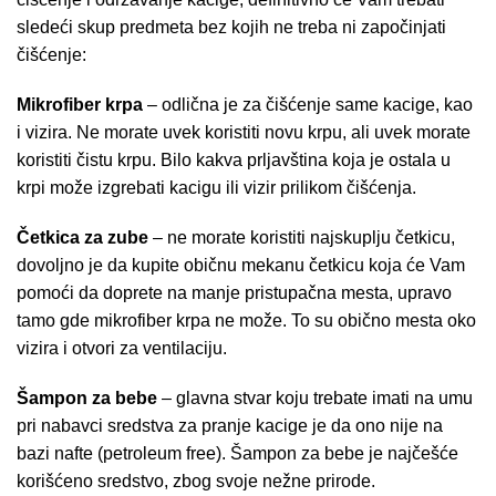
sledeći skup predmeta bez kojih ne treba ni započinjati
čišćenje:
Mikrofiber krpa
– odlična je za čišćenje same kacige, kao
i vizira. Ne morate uvek koristiti novu krpu, ali uvek morate
koristiti čistu krpu. Bilo kakva prljavština koja je ostala u
krpi može izgrebati kacigu ili vizir prilikom čišćenja.
Četkica za zube
– ne morate koristiti najskuplju četkicu,
dovoljno je da kupite običnu mekanu četkicu koja će Vam
pomoći da doprete na manje pristupačna mesta, upravo
tamo gde mikrofiber krpa ne može. To su obično mesta oko
vizira i otvori za ventilaciju.
Šampon za bebe
– glavna stvar koju trebate imati na umu
pri nabavci sredstva za pranje kacige je da ono nije na
bazi nafte (petroleum free). Šampon za bebe je najčešće
korišćeno sredstvo, zbog svoje nežne prirode.