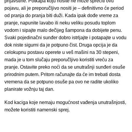
prljavštine.
Potkapa
koju nosite ne može sprečiti ovu
pojavu, ali je preporučljivo nositi je – definitivno će period
od pranja do pranja biti duži. Kada ipak dođe vreme za
pranje, napunite lavabo ili neku veliku posudu toplom
vodom i sipajte malo dečijeg šampona da dobijete penu.
Svaki pojedinačni sunđer dobro istrljajte i potapajte u vodu
dok niste sigurni da je potpuno čist. Druga opcija je da
celokupnu postavu operete u veš mašini na 30 stepeni,
mada je u tom slučaju preporučljivo koristiti vreću za
pranje. Ostavite preko noći da se unutrašnji sunđeri osuše
prirodnim putem. Pritom računajte da će im trebati dosta
vremena da se potpuno osuše pa ovo ne radite ukoliko
planirate vožnju taj dan.
Kod kaciga koje nemaju mogućnost vađenja unutrašnjosti,
možete koristiti
namenski sprej
.