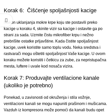
Korak 6: Čišćenje spoljašnjosti kacige
Nakon uklanjanja mokre krpe koju ste postavili preko
kacige u koraku 4, skinite vizir sa kacige i ostavite ga po
strani za sada. Uzmite čistu mikrofiber krpu i nežno
prebrišite ostatke prljavštine. Kada čistite spoljašnjost
kacige, uvek koristite samo toplu vodu. Neka sredstva i
rastvarači mogu oštetiti spoljašnjost Vaše kacige. U ovom
koraku možete koristiti i četkicu za zube, za nepristupačna
mesta, luftere i uvale kod nosača vizira.
Korak 7: Produvajte ventilacione kanale
(ukoliko je potrebno)
Ponekad, u zavisnosti od okruženja i stila vožnje,
ventilacioni kanali se mogu napuniti prašinom i mušicama.
Vazduh iz kompresora može pomoći da kanali budu opet